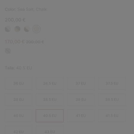
Color:
Sea Salt, Chalk
200,00 €
Sale price:
Regular price:
170,00 €
200,00 €
Talla:
40.5 EU
36 EU
36.5 EU
37 EU
37.5 EU
38 EU
38.5 EU
39 EU
39.5 EU
40 EU
40.5 EU
41 EU
41.5 EU
42 EU
43 EU