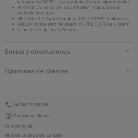
la marca de SOREL. Los cordones no son impermeables.
PLANTILLA: amovible, de Ortholite™ moldeado con
revestimiento textil.
MEDIASUELA: ligera espuma LIVELYFOAM™ moldeada.
SUELA: compuesto moldeado XS TREK EVO de Vibram™.
Usos: Informal, Lluvia Pesada
Envíos y devoluciones
Expan
or
collap
Opiniones de clientes
sectio
Expan
or
collap
sectio
(+)34919015936
Servicio al cliente
Guía de tallas
Guía de cuidado del calzado