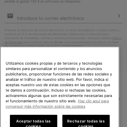
pedido al gastar 120 € en artículos no rebajados.
Suscripción
de
correo
Susc
electrónico
Al enviar tu dirección de correo electrónico, te estás suscribiendo a nuestro boletín y
recibirás un 15 % de descuento de bienvenida. Utilizaremos tu dirección para
informarte de novedades, ofertas y eventos promocionales. Consulta nuestra
Política
de Privacidad
para conocer más en detalle cómo procesaremos tus datos con fines
de ’marketing’ y cómo puedes revocar tu consentimiento.
Utilizamos cookies propias y de terceros y tecnologías
similares para personalizar el contenido y los anuncios
publicitarios, proporcionar funciones de las redes sociales y
analizar el tráfico de nuestro sitio web. Por favor, indica si
aceptas nuestro uso de estas cookies en las opciones que
TE DAMOS LA BIENVENIDA A
te damos a continuación. Incluso si rechazas las cookies,
SOREL.
activaremos algunas que son estrictamente necesarias para
POR FAVOR, SELECCIONA TU
España
el funcionamiento de nuestro sitio web.
Haz clic aquí para
PAÍS.
conseguir más información sobre las cookies
©
2026
SOREL.Reservados todos los derechos.
Compras en línea disponibles
Política de Privacidad
Condiciones De Uso
Terminos de Venta
Aceptar todas las
Rechazar todas las
cookies
cookies