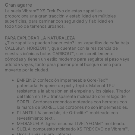
Gran agarre
La suela Vibram™ XS Trek Evo de estas zapatillas
proporciona una gran tracción y estabilidad en múltiples
superficies, para caminar con seguridad y fiabilidad en
todo tipo de terrenos urbanos.
PARA EXPLORAR LA NATURALEZA
¿Tus zapatillas pueden hacer esto? Las zapatillas de caña baja
CALLSIGN HORIZON™, que cuentan con la resistencia de
nuestras icónicas botas CARIBOU™, son increíblemente
cómodas y tienen un estilo moderno para seguirte el paso vaya
adonde vayas, tanto para pasear por el bosque como para
moverte por la ciudad.
EMPEINE: confección impermeable Gore-Tex™
patentada. Empeine de piel y tejido. Material TPU
resistente a la abrasión en el empeine y los ojales. Tirador
del talón en TPU transparente moldeado con el logo de
SOREL. Cordones redondos moteados con herretes con
la marca de SOREL. Los cordones no son impermeables.
PLANTILLA: amovible, de Ortholite™ moldeado con
revestimiento textil.
MEDIASUELA: ligera espuma LIVELYFOAM™ moldeada.
SUELA: compuesto moldeado XS TREK EVO de Vibram™.
Usos: Lluvia Ligera, Informal