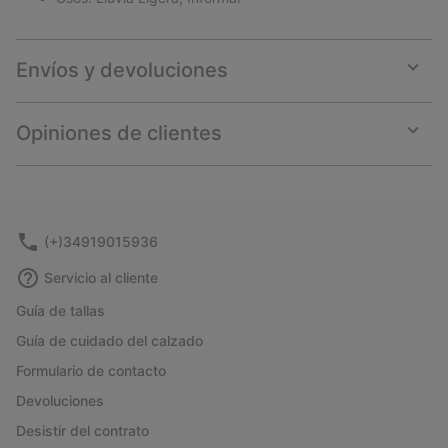
Envíos y devoluciones
Expan
or
collap
Opiniones de clientes
sectio
Expan
or
collap
sectio
(+)34919015936
Servicio al cliente
Guía de tallas
Guía de cuidado del calzado
Formulario de contacto
Devoluciones
Desistir del contrato