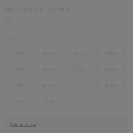
Color:
Canyon Gold, Honey White
Talla:
36 EU
36.5 EU
37 EU
37.5 EU
38 EU
38.5 EU
39 EU
39.5 EU
40 EU
40.5 EU
41 EU
41.5 EU
42 EU
43 EU
Guía de tallas