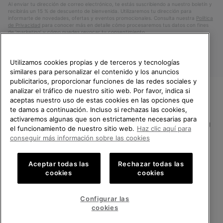
Al enviar tu dirección de correo electrónico, te estás suscribiendo a nuestro boletín y
recibirás un 15 % de descuento de bienvenida. Utilizaremos tu dirección para
informarte de novedades, ofertas y eventos promocionales. Consulta nuestra
Política
de Privacidad
para conocer más en detalle cómo procesaremos tus datos con fines
de ’marketing’ y cómo puedes revocar tu consentimiento.
Utilizamos cookies propias y de terceros y tecnologías
similares para personalizar el contenido y los anuncios
publicitarios, proporcionar funciones de las redes sociales y
analizar el tráfico de nuestro sitio web. Por favor, indica si
aceptas nuestro uso de estas cookies en las opciones que
TE DAMOS LA BIENVENIDA A
te damos a continuación. Incluso si rechazas las cookies,
SOREL.
activaremos algunas que son estrictamente necesarias para
POR FAVOR, SELECCIONA TU
España
el funcionamiento de nuestro sitio web.
Haz clic aquí para
PAÍS.
conseguir más información sobre las cookies
©
2026
SOREL.Reservados todos los derechos.
Compras en línea disponibles
Política de Privacidad
Condiciones De Uso
Terminos de Venta
Aceptar todas las
Rechazar todas las
cookies
cookies
Garantía
Cookies
Impressum
Public CBCR
United States
Compra
en
Configurar las
Servicio al cliente: Lu. - Vi. de 9:00 a 13:00 y de 14:00 a 18:00
línea
Spain
España
Compra
(+)34919015936
cookies
disponi
en