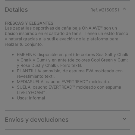
Detalles
Ref. #
2150951
Expan
or
FRESCAS Y ELEGANTES
collap
Las zapatillas deportivas de caña baja ONA AVE™ son un
sectio
básico inspirado en el calzado de tenis. Tienen un estilo fresco
y natural gracias a la sutil elevación de la plataforma para
realzar tu conjunto.
EMPEINE: disponible en piel (de colores Sea Salt y Chalk,
y Chalk y Gum) y en ante (de colores Cool Green y Gum;
y Rose Dust y Chalk). Forro textil.
PLANTILLA: amovible, de espuma EVA moldeada con
revestimiento textil.
MEDIASUELA: caucho EVERTREAD™ moldeado.
SUELA: caucho EVERTREAD™ moldeado con espuma
LIVELYFOAM™.
Usos: Informal
Envíos y devoluciones
Expan
or