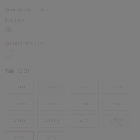
Color:
Sea Salt, Chalk
110,00 €
Sale price:
Regular price:
88,00 €
110,00 €
Talla:
42 EU
36 EU
36.5 EU
37 EU
37.5 EU
38 EU
38.5 EU
39 EU
39.5 EU
40 EU
40.5 EU
41 EU
41.5 EU
42 EU
43 EU