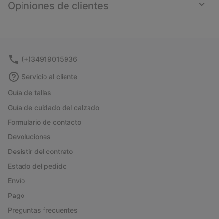
collap
Opiniones de clientes
sectio
Expan
or
collap
sectio
(+)34919015936
Servicio al cliente
Guía de tallas
Guía de cuidado del calzado
Formulario de contacto
Devoluciones
Desistir del contrato
Estado del pedido
Envío
Pago
Preguntas frecuentes