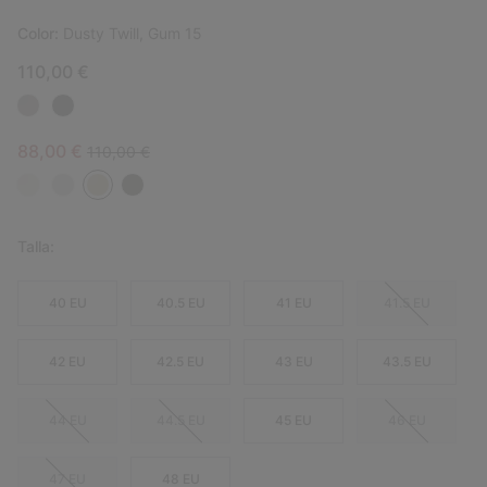
Color:
Dusty Twill, Gum 15
110,00 €
Sale price:
Regular price:
88,00 €
110,00 €
Talla:
40 EU
40.5 EU
41 EU
41.5 EU
42 EU
42.5 EU
43 EU
43.5 EU
44 EU
44.5 EU
45 EU
46 EU
47 EU
48 EU