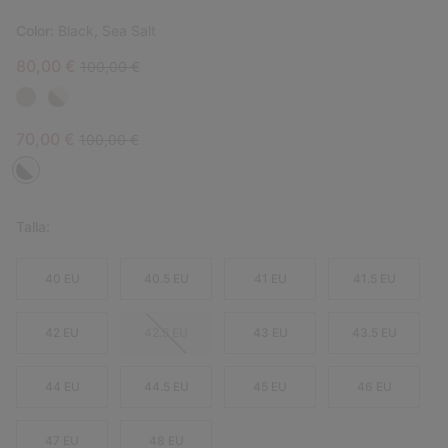
Color:
Black, Sea Salt
Sale price:
Regular price:
80,00 €
100,00 €
Sale price:
Regular price:
70,00 €
100,00 €
Talla:
40 EU
40.5 EU
41 EU
41.5 EU
42 EU
42.5 EU
43 EU
43.5 EU
44 EU
44.5 EU
45 EU
46 EU
47 EU
48 EU