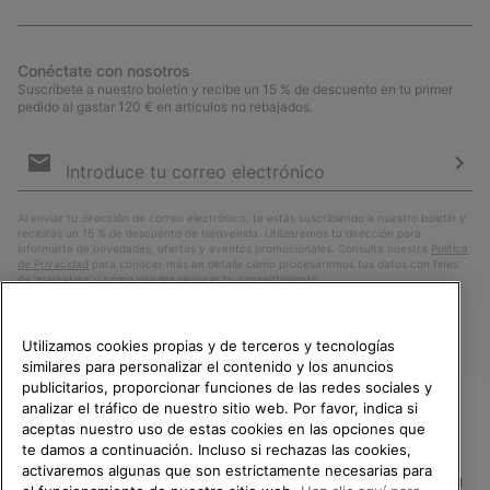
Conéctate con nosotros
Suscríbete a nuestro boletín y recibe un 15 % de descuento en tu primer
pedido al gastar 120 € en artículos no rebajados.
Suscripción
de
correo
Susc
electrónico
Al enviar tu dirección de correo electrónico, te estás suscribiendo a nuestro boletín y
recibirás un 15 % de descuento de bienvenida. Utilizaremos tu dirección para
informarte de novedades, ofertas y eventos promocionales. Consulta nuestra
Política
de Privacidad
para conocer más en detalle cómo procesaremos tus datos con fines
de ’marketing’ y cómo puedes revocar tu consentimiento.
Utilizamos cookies propias y de terceros y tecnologías
similares para personalizar el contenido y los anuncios
publicitarios, proporcionar funciones de las redes sociales y
analizar el tráfico de nuestro sitio web. Por favor, indica si
aceptas nuestro uso de estas cookies en las opciones que
TE DAMOS LA BIENVENIDA A
te damos a continuación. Incluso si rechazas las cookies,
SOREL.
activaremos algunas que son estrictamente necesarias para
POR FAVOR, SELECCIONA TU
España