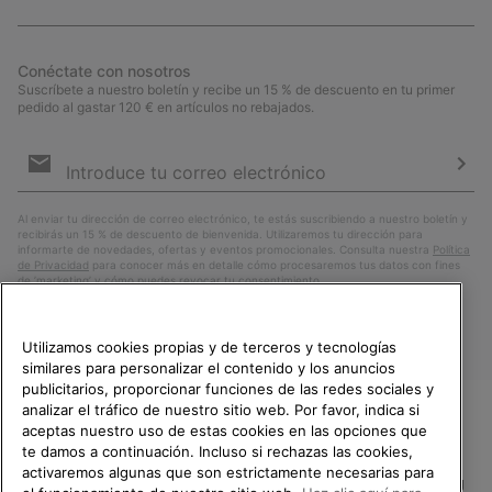
Conéctate con nosotros
Suscríbete a nuestro boletín y recibe un 15 % de descuento en tu primer
pedido al gastar 120 € en artículos no rebajados.
Suscripción
de
correo
Susc
electrónico
Al enviar tu dirección de correo electrónico, te estás suscribiendo a nuestro boletín y
recibirás un 15 % de descuento de bienvenida. Utilizaremos tu dirección para
informarte de novedades, ofertas y eventos promocionales. Consulta nuestra
Política
de Privacidad
para conocer más en detalle cómo procesaremos tus datos con fines
de ’marketing’ y cómo puedes revocar tu consentimiento.
Utilizamos cookies propias y de terceros y tecnologías
similares para personalizar el contenido y los anuncios
publicitarios, proporcionar funciones de las redes sociales y
analizar el tráfico de nuestro sitio web. Por favor, indica si
aceptas nuestro uso de estas cookies en las opciones que
TE DAMOS LA BIENVENIDA A
te damos a continuación. Incluso si rechazas las cookies,
SOREL.
activaremos algunas que son estrictamente necesarias para
POR FAVOR, SELECCIONA TU
España