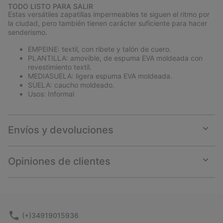
or
TODO LISTO PARA SALIR
collap
Estas versátiles zapatillas impermeables te siguen el ritmo por
sectio
la ciudad, pero también tienen carácter suficiente para hacer
senderismo.
EMPEINE: textil, con ribete y talón de cuero.
PLANTILLA: amovible, de espuma EVA moldeada con
revestimiento textil.
MEDIASUELA: ligera espuma EVA moldeada.
SUELA: caucho moldeado.
Usos: Informal
Envíos y devoluciones
Expan
or
collap
Opiniones de clientes
sectio
Expan
or
collap
sectio
(+)34919015936