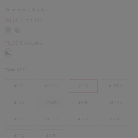
Color:
Black, Sea Salt
Sale price:
Regular price:
80,00 €
100,00 €
Sale price:
Regular price:
70,00 €
100,00 €
Talla:
41 EU
40 EU
40.5 EU
41 EU
41.5 EU
42 EU
42.5 EU
43 EU
43.5 EU
44 EU
44.5 EU
45 EU
46 EU
47 EU
48 EU