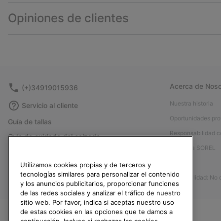
Opiniones de clientes
Acerca de Noso
(+)34919015936
Nuestra historia
Servicio al cliente
Oportunidades pro
Guía de tallas
Responsabilidad c
Guía de cuidado del calzado
Afíliese a SOREL
Formulario de contacto
Prensa
Utilizamos cookies propias y de terceros y
Devoluciones
tecnologías similares para personalizar el contenido
Accesibilidad: No
Desistir del contrato
y los anuncios publicitarios, proporcionar funciones
de las redes sociales y analizar el tráfico de nuestro
Estado del pedido
sitio web. Por favor, indica si aceptas nuestro uso
Envío
de estas cookies en las opciones que te damos a