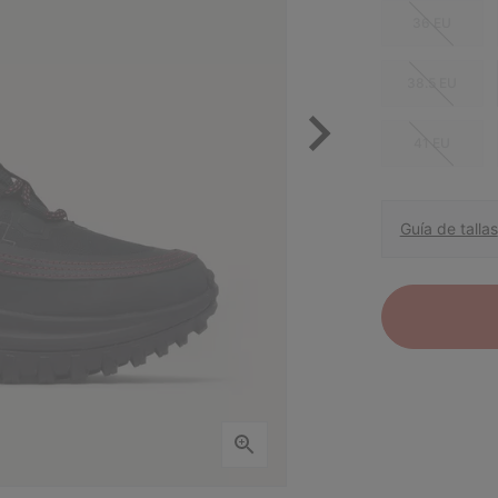
36 EU
38.5 EU
41 EU
Guía de tallas