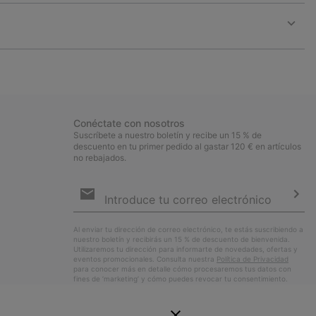
or
collap
sectio
Expan
or
collap
sectio
Conéctate con nosotros
Suscríbete a nuestro boletín y recibe un 15 % de
descuento en tu primer pedido al gastar 120 € en artículos
no rebajados.
Suscripción
de
correo
Susc
electrónico
Al enviar tu dirección de correo electrónico, te estás suscribiendo a
nuestro boletín y recibirás un 15 % de descuento de bienvenida.
Utilizaremos tu dirección para informarte de novedades, ofertas y
eventos promocionales. Consulta nuestra
Política de Privacidad
para conocer más en detalle cómo procesaremos tus datos con
fines de ’marketing’ y cómo puedes revocar tu consentimiento.