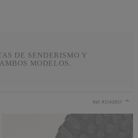
TAS DE SENDERISMO Y
 AMBOS MODELOS.
Ref. #
2142951
Expan
or
collap
sectio