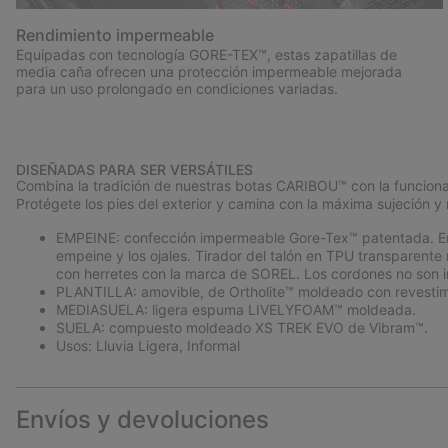
Rendimiento impermeable
Equipadas con tecnología GORE-TEX™, estas zapatillas de
media caña ofrecen una protección impermeable mejorada
para un uso prolongado en condiciones variadas.
DISEÑADAS PARA SER VERSÁTILES
Combina la tradición de nuestras botas CARIBOU™ con la funcional
Protégete los pies del exterior y camina con la máxima sujeción y 
EMPEINE: confección impermeable Gore-Tex™ patentada. Empei
empeine y los ojales. Tirador del talón en TPU transpare
con herretes con la marca de SOREL. Los cordones no son 
PLANTILLA: amovible, de Ortholite™ moldeado con revestimi
MEDIASUELA: ligera espuma LIVELYFOAM™ moldeada.
SUELA: compuesto moldeado XS TREK EVO de Vibram™.
Usos: Lluvia Ligera, Informal
Envíos y devoluciones