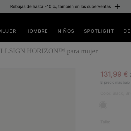
Rebajas de hasta -40 %, también en los superventas
MUJER
HOMBRE
NIÑOS
SPOTLIGHT
DE
 CALLSIGN HORIZON™ para mujer
Sale pric
131,99 €
SAL
El precio más bajo 
Color:
Black, Br
Talla: