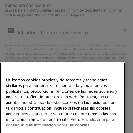
Conéctate con nosotros
Suscríbete a nuestro boletín y recibe un 15 % de descuento en tu primer
pedido al gastar 120 € en artículos no rebajados.
Suscripción
de
correo
Susc
electrónico
Al enviar tu dirección de correo electrónico, te estás suscribiendo a nuestro boletín y
recibirás un 15 % de descuento de bienvenida. Utilizaremos tu dirección para
informarte de novedades, ofertas y eventos promocionales. Consulta nuestra
Política
de Privacidad
para conocer más en detalle cómo procesaremos tus datos con fines
de ’marketing’ y cómo puedes revocar tu consentimiento.
Utilizamos cookies propias y de terceros y tecnologías
similares para personalizar el contenido y los anuncios
publicitarios, proporcionar funciones de las redes sociales y
analizar el tráfico de nuestro sitio web. Por favor, indica si
aceptas nuestro uso de estas cookies en las opciones que
TE DAMOS LA BIENVENIDA A
te damos a continuación. Incluso si rechazas las cookies,
SOREL.
activaremos algunas que son estrictamente necesarias para
POR FAVOR, SELECCIONA TU
España
el funcionamiento de nuestro sitio web.
Haz clic aquí para
PAÍS.
conseguir más información sobre las cookies
©
2026
SOREL.Reservados todos los derechos.