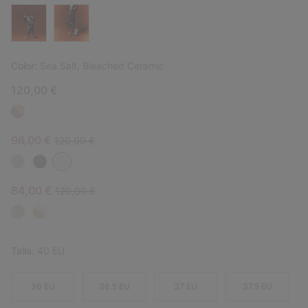
Color:
Sea Salt, Bleached Ceramic
120,00 €
Sale price:
Regular price:
96,00 €
120,00 €
Sale price:
Regular price:
84,00 €
120,00 €
Talla:
40 EU
36 EU
36.5 EU
37 EU
37.5 EU