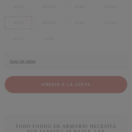
38 EU
38.5 EU
39 EU
39.5 EU
40 EU
40.5 EU
41 EU
41.5 EU
42 EU
43 EU
Guía de tallas
AÑADIR A LA CESTA
TODO FONDO DE ARMARIO NECESITA
SUS ZAPATILLAS BAJAS. LAS