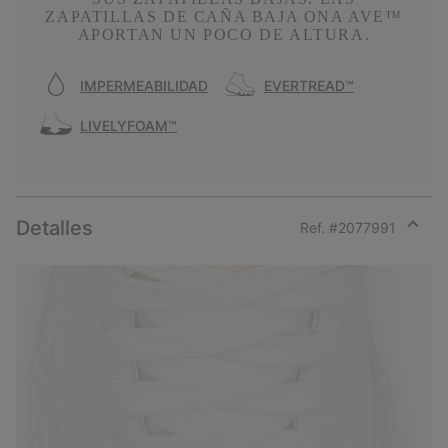
ZAPATILLAS DE CAÑA BAJA ONA AVE™
APORTAN UN POCO DE ALTURA.
IMPERMEABILIDAD
EVERTREAD™
LIVELYFOAM™
Detalles
Ref. #
2077991
Expan
or
collap
sectio