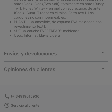
ante (Black, Black/Sea Salt), totalmente en ante (Dusty
Twill, Honey White) y en piel con sobrecapas de ante
(Chalk, Gum). Tirador en el talón. Forro textil. Los
cordones no son impermeables.
PLANTILLA: amovible, de espuma EVA moldeada con
revestimiento textil.
SUELA: caucho EVERTREAD™ moldeado.
Usos: Informal, Lluvia Ligera
Envíos y devoluciones
Expan
or
collap
Opiniones de clientes
sectio
Expan
or
collap
sectio
(+)34919015936
Servicio al cliente