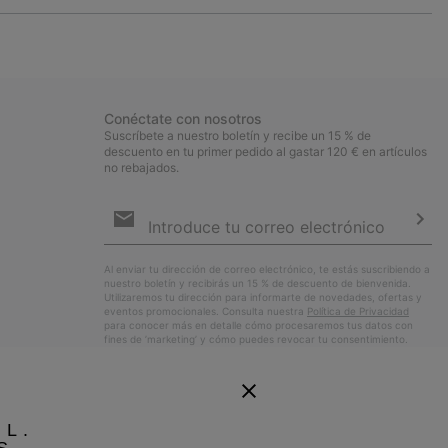
or
collap
sectio
Conéctate con nosotros
Suscríbete a nuestro boletín y recibe un 15 % de
descuento en tu primer pedido al gastar 120 € en artículos
no rebajados.
Suscripción
de
correo
Susc
electrónico
Al enviar tu dirección de correo electrónico, te estás suscribiendo a
nuestro boletín y recibirás un 15 % de descuento de bienvenida.
Utilizaremos tu dirección para informarte de novedades, ofertas y
eventos promocionales. Consulta nuestra
Política de Privacidad
para conocer más en detalle cómo procesaremos tus datos con
fines de ’marketing’ y cómo puedes revocar tu consentimiento.
EL.