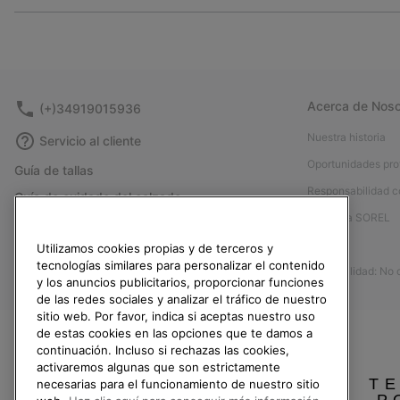
Acerca de Noso
(+)34919015936
Nuestra historia
Servicio al cliente
Oportunidades pro
Guía de tallas
Responsabilidad c
Guía de cuidado del calzado
Afíliese a SOREL
Formulario de contacto
Prensa
Utilizamos cookies propias y de terceros y
Devoluciones
tecnologías similares para personalizar el contenido
Accesibilidad: No
Desistir del contrato
y los anuncios publicitarios, proporcionar funciones
de las redes sociales y analizar el tráfico de nuestro
Estado del pedido
sitio web. Por favor, indica si aceptas nuestro uso
Envío
de estas cookies en las opciones que te damos a
continuación. Incluso si rechazas las cookies,
Pago
activaremos algunas que son estrictamente
TE
Preguntas frecuentes
necesarias para el funcionamiento de nuestro sitio