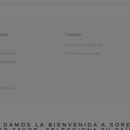
tros
Comprar
Descuento estudiantes
fesionales
Promociones actuales
orporativa
 conforme
 DAMOS LA BIENVENIDA A SOR