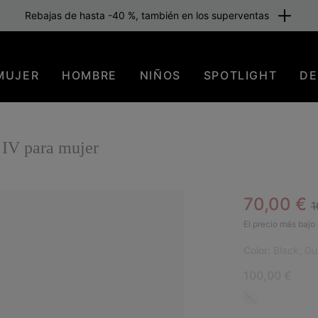
Rebajas de hasta -40 %, también en los superventas
MUJER
HOMBRE
NIÑOS
SPOTLIGHT
DE
IV para mujer
R
Sale pric
70,00 €
1
SAL
El precio más bajo 
Color:
Black, G
100,00 €