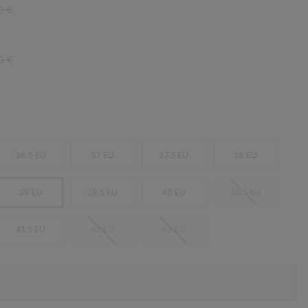
r price:
0 €
r price:
0 €
36.5 EU
37 EU
37.5 EU
38 EU
39 EU
39.5 EU
40 EU
40.5 EU
41.5 EU
42 EU
43 EU