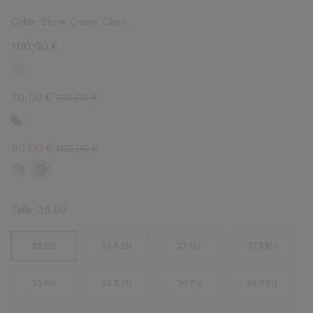
Color:
Stone Green, Chalk
100,00 €
Sale price:
Regular price:
70,00 €
100,00 €
Sale price:
Regular price:
60,00 €
100,00 €
Talla:
36 EU
36 EU
36.5 EU
37 EU
37.5 EU
38 EU
38.5 EU
39 EU
39.5 EU