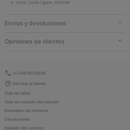
Usos: Lluvia Ligera, Informal
Envíos y devoluciones
Expan
or
collap
Opiniones de clientes
sectio
Expan
or
collap
sectio
(+)34919015936
Servicio al cliente
Guía de tallas
Guía de cuidado del calzado
Formulario de contacto
Devoluciones
Desistir del contrato