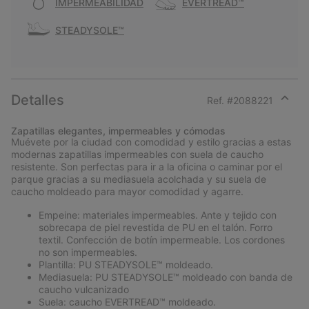
IMPERMEABILIDAD
EVERTREAD™
STEADYSOLE™
Detalles
Ref. #
2088221
Expan
or
Zapatillas elegantes, impermeables y cómodas
collap
Muévete por la ciudad con comodidad y estilo gracias a estas
sectio
modernas zapatillas impermeables con suela de caucho
resistente. Son perfectas para ir a la oficina o caminar por el
parque gracias a su mediasuela acolchada y su suela de
caucho moldeado para mayor comodidad y agarre.
Empeine: materiales impermeables. Ante y tejido con
sobrecapa de piel revestida de PU en el talón. Forro
textil. Confección de botín impermeable. Los cordones
no son impermeables.
Plantilla: PU STEADYSOLE™ moldeado.
Mediasuela: PU STEADYSOLE™ moldeado con banda de
caucho vulcanizado
Suela: caucho EVERTREAD™ moldeado.