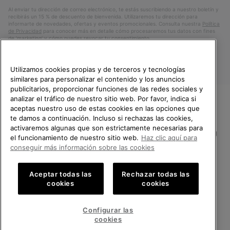
electrónico
Al enviar tu dirección de correo electrónico, te estás suscribiendo a nuestro boletín y
recibirás un 15 % de descuento de bienvenida. Utilizaremos tu dirección para
informarte de novedades, ofertas y eventos promocionales. Consulta nuestra
Política
de Privacidad
para conocer más en detalle cómo procesaremos tus datos con fines
de ’marketing’ y cómo puedes revocar tu consentimiento.
Utilizamos cookies propias y de terceros y tecnologías
similares para personalizar el contenido y los anuncios
publicitarios, proporcionar funciones de las redes sociales y
analizar el tráfico de nuestro sitio web. Por favor, indica si
aceptas nuestro uso de estas cookies en las opciones que
TE DAMOS LA BIENVENIDA A
te damos a continuación. Incluso si rechazas las cookies,
SOREL.
activaremos algunas que son estrictamente necesarias para
POR FAVOR, SELECCIONA TU
España
el funcionamiento de nuestro sitio web.
Haz clic aquí para
PAÍS.
conseguir más información sobre las cookies
©
2026
SOREL.Reservados todos los derechos.
Compras en línea disponibles
Política de Privacidad
Condiciones De Uso
Terminos de Venta
Aceptar todas las
Rechazar todas las
cookies
cookies
Garantía
Cookies
Impressum
Public CBCR
United States
Compra
en
Configurar las
Servicio al cliente: Lu. - Vi. de 9:00 a 13:00 y de 14:00 a 18:00
línea
Spain
España
Compra
(+)34919015936
cookies
disponi
en