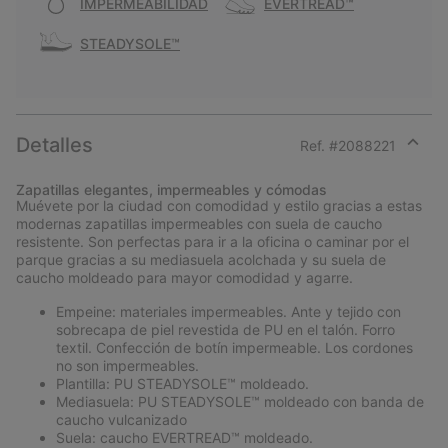
IMPERMEABILIDAD
EVERTREAD™
STEADYSOLE™
Detalles
Ref. #
2088221
Expan
or
Zapatillas elegantes, impermeables y cómodas
collap
Muévete por la ciudad con comodidad y estilo gracias a estas
sectio
modernas zapatillas impermeables con suela de caucho
resistente. Son perfectas para ir a la oficina o caminar por el
parque gracias a su mediasuela acolchada y su suela de
caucho moldeado para mayor comodidad y agarre.
Empeine: materiales impermeables. Ante y tejido con
sobrecapa de piel revestida de PU en el talón. Forro
textil. Confección de botín impermeable. Los cordones
no son impermeables.
Plantilla: PU STEADYSOLE™ moldeado.
Mediasuela: PU STEADYSOLE™ moldeado con banda de
caucho vulcanizado
Suela: caucho EVERTREAD™ moldeado.