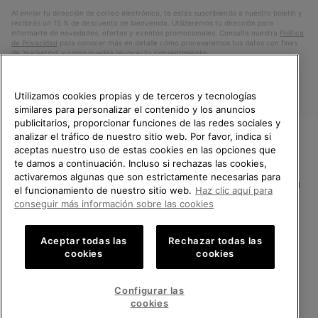
electrónico
Al enviar tu dirección de correo electrónico, te estás suscribiendo a nuestro boletín y
recibirás un 15 % de descuento de bienvenida. Utilizaremos tu dirección para
informarte de novedades, ofertas y eventos promocionales. Consulta nuestra
Política
de Privacidad
para conocer más en detalle cómo procesaremos tus datos con fines
de ’marketing’ y cómo puedes revocar tu consentimiento.
Utilizamos cookies propias y de terceros y tecnologías
similares para personalizar el contenido y los anuncios
publicitarios, proporcionar funciones de las redes sociales y
analizar el tráfico de nuestro sitio web. Por favor, indica si
aceptas nuestro uso de estas cookies en las opciones que
TE DAMOS LA BIENVENIDA A
te damos a continuación. Incluso si rechazas las cookies,
SOREL.
activaremos algunas que son estrictamente necesarias para
POR FAVOR, SELECCIONA TU
España
el funcionamiento de nuestro sitio web.
Haz clic aquí para
PAÍS.
conseguir más información sobre las cookies
©
2026
SOREL.Reservados todos los derechos.
Compras en línea disponibles
Política de Privacidad
Condiciones De Uso
Terminos de Venta
Aceptar todas las
Rechazar todas las
cookies
cookies
Garantía
Cookies
Impressum
Public CBCR
United States
Compra
en
Configurar las
Servicio al cliente: Lu. - Vi. de 9:00 a 13:00 y de 14:00 a 18:00
línea
Spain
España
Compra
(+)34919015936
cookies
disponi
en