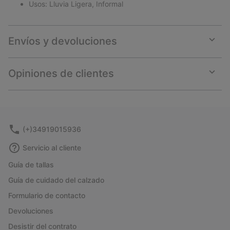
Usos: Lluvia Ligera, Informal
Envíos y devoluciones
Expan
or
collap
Opiniones de clientes
sectio
Expan
or
collap
sectio
(+)34919015936
Servicio al cliente
Guía de tallas
Guía de cuidado del calzado
Formulario de contacto
Devoluciones
Desistir del contrato