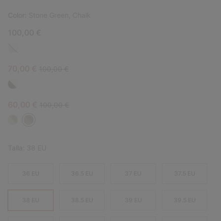
Color:
Stone Green, Chalk
100,00 €
Sale price:
Regular price:
70,00 €
100,00 €
Sale price:
Regular price:
60,00 €
100,00 €
Talla:
38 EU
36 EU
36.5 EU
37 EU
37.5 EU
38 EU
38.5 EU
39 EU
39.5 EU