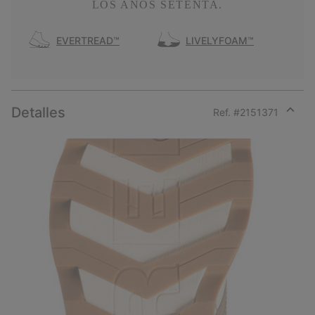
LOS AÑOS SETENTA.
EVERTREAD™
LIVELYFOAM™
Detalles
Ref. #
2151371
Expan
or
collap
sectio