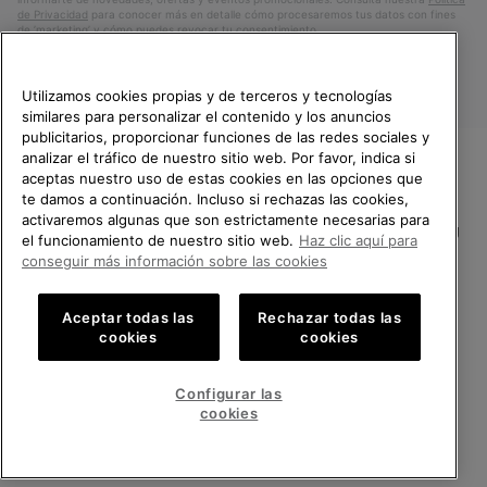
de Privacidad
para conocer más en detalle cómo procesaremos tus datos con fines
de ’marketing’ y cómo puedes revocar tu consentimiento.
Utilizamos cookies propias y de terceros y tecnologías
similares para personalizar el contenido y los anuncios
publicitarios, proporcionar funciones de las redes sociales y
analizar el tráfico de nuestro sitio web. Por favor, indica si
aceptas nuestro uso de estas cookies en las opciones que
TE DAMOS LA BIENVENIDA A
te damos a continuación. Incluso si rechazas las cookies,
SOREL.
activaremos algunas que son estrictamente necesarias para
POR FAVOR, SELECCIONA TU
España
el funcionamiento de nuestro sitio web.
Haz clic aquí para
PAÍS.
conseguir más información sobre las cookies
©
2026
SOREL.Reservados todos los derechos.
Compras en línea disponibles
Política de Privacidad
Condiciones De Uso
Terminos de Venta
Aceptar todas las
Rechazar todas las
cookies
cookies
Garantía
Cookies
Impressum
Public CBCR
United States
Compra
en
Configurar las
Servicio al cliente: Lu. - Vi. de 9:00 a 13:00 y de 14:00 a 18:00
línea
Spain
España
Compra
(+)34919015936
cookies
disponi
en
línea
VER TODOS LOS PAÍSES
disponi