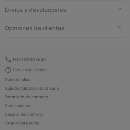
Envíos y devoluciones
Expan
or
collap
Opiniones de clientes
sectio
Expan
or
collap
sectio
(+)34919015936
Servicio al cliente
Guía de tallas
Guía de cuidado del calzado
Formulario de contacto
Devoluciones
Desistir del contrato
Estado del pedido