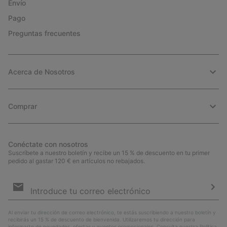
Envío
Pago
Preguntas frecuentes
Acerca de Nosotros
Comprar
Conéctate con nosotros
Suscríbete a nuestro boletín y recibe un 15 % de descuento en tu primer
pedido al gastar 120 € en artículos no rebajados.
Suscripción
de
correo
Susc
electrónico
Al enviar tu dirección de correo electrónico, te estás suscribiendo a nuestro boletín y
recibirás un 15 % de descuento de bienvenida. Utilizaremos tu dirección para
informarte de novedades, ofertas y eventos promocionales. Consulta nuestra
Política