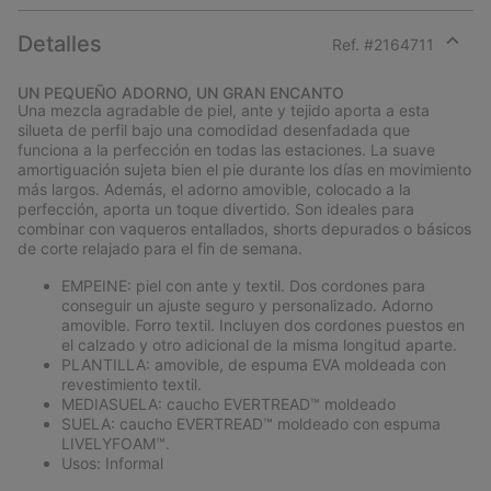
Detalles
Ref. #
2164711
Expan
or
UN PEQUEÑO ADORNO, UN GRAN ENCANTO
collap
Una mezcla agradable de piel, ante y tejido aporta a esta
sectio
silueta de perfil bajo una comodidad desenfadada que
funciona a la perfección en todas las estaciones. La suave
amortiguación sujeta bien el pie durante los días en movimiento
más largos. Además, el adorno amovible, colocado a la
perfección, aporta un toque divertido. Son ideales para
combinar con vaqueros entallados, shorts depurados o básicos
de corte relajado para el fin de semana.
EMPEINE: piel con ante y textil. Dos cordones para
conseguir un ajuste seguro y personalizado. Adorno
amovible. Forro textil. Incluyen dos cordones puestos en
el calzado y otro adicional de la misma longitud aparte.
PLANTILLA: amovible, de espuma EVA moldeada con
revestimiento textil.
MEDIASUELA: caucho EVERTREAD™ moldeado
SUELA: caucho EVERTREAD™ moldeado con espuma
LIVELYFOAM™.
Usos: Informal