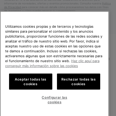
informarte de novedades, ofertas y eventos promocionales. Consulta nuestra
Política
de Privacidad
para conocer más en detalle cómo procesaremos tus datos con fines
de ’marketing’ y cómo puedes revocar tu consentimiento.
Utilizamos cookies propias y de terceros y tecnologías
similares para personalizar el contenido y los anuncios
publicitarios, proporcionar funciones de las redes sociales y
analizar el tráfico de nuestro sitio web. Por favor, indica si
aceptas nuestro uso de estas cookies en las opciones que
TE DAMOS LA BIENVENIDA A
te damos a continuación. Incluso si rechazas las cookies,
SOREL.
activaremos algunas que son estrictamente necesarias para
POR FAVOR, SELECCIONA TU
España
el funcionamiento de nuestro sitio web.
Haz clic aquí para
PAÍS.
conseguir más información sobre las cookies
©
2026
SOREL.Reservados todos los derechos.
Compras en línea disponibles
Política de Privacidad
Condiciones De Uso
Terminos de Venta
Aceptar todas las
Rechazar todas las
cookies
cookies
Garantía
Cookies
Impressum
Public CBCR
United States
Compra
en
Configurar las
Servicio al cliente: Lu. - Vi. de 9:00 a 13:00 y de 14:00 a 18:00
línea
Spain
España
Compra
(+)34919015936
cookies
disponi
en
línea