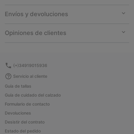
Envíos y devoluciones
Expan
or
collap
Opiniones de clientes
sectio
Expan
or
collap
sectio
(+)34919015936
Servicio al cliente
Guía de tallas
Guía de cuidado del calzado
Formulario de contacto
Devoluciones
Desistir del contrato
Estado del pedido