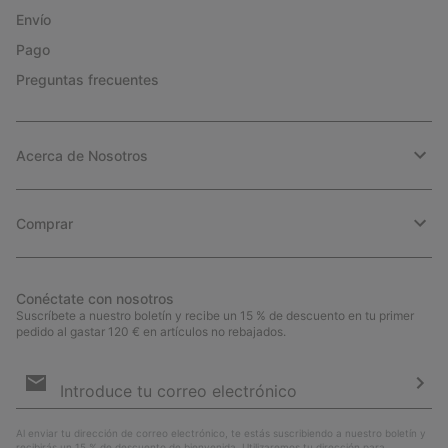
Envío
Pago
Preguntas frecuentes
Acerca de Nosotros
Comprar
Conéctate con nosotros
Suscríbete a nuestro boletín y recibe un 15 % de descuento en tu primer
pedido al gastar 120 € en artículos no rebajados.
Suscripción
de
correo
Susc
electrónico
Al enviar tu dirección de correo electrónico, te estás suscribiendo a nuestro boletín y
recibirás un 15 % de descuento de bienvenida. Utilizaremos tu dirección para