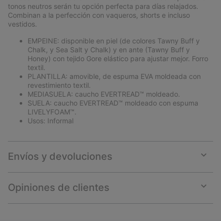
sectio
tonos neutros serán tu opción perfecta para días relajados.
Combinan a la perfección con vaqueros, shorts e incluso
vestidos.
EMPEINE: disponible en piel (de colores Tawny Buff y
Chalk, y Sea Salt y Chalk) y en ante (Tawny Buff y
Honey) con tejido Gore elástico para ajustar mejor. Forro
textil.
PLANTILLA: amovible, de espuma EVA moldeada con
revestimiento textil.
MEDIASUELA: caucho EVERTREAD™ moldeado.
SUELA: caucho EVERTREAD™ moldeado con espuma
LIVELYFOAM™.
Usos: Informal
Envíos y devoluciones
Expan
or
collap
Opiniones de clientes
sectio
Expan
or
collap