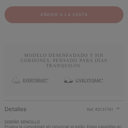
AÑADIR A LA CESTA
MODELO DESENFADADO Y SIN
CORDONES, PENSADO PARA DÍAS
TRANQUILOS.
EVERTREAD™
LIVELYFOAM™
Detalles
Ref. #
2131741
Expan
or
DISEÑO SENCILLO
collap
Prueba la comodidad sin renunciar al estilo. Estas zapatillas en