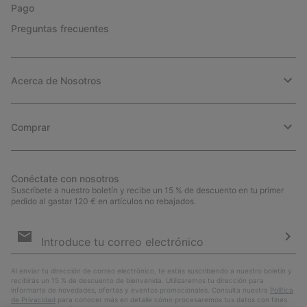
Pago
Preguntas frecuentes
Acerca de Nosotros
Comprar
Conéctate con nosotros
Suscríbete a nuestro boletín y recibe un 15 % de descuento en tu primer
pedido al gastar 120 € en artículos no rebajados.
Suscripción
de
correo
Susc
electrónico
Al enviar tu dirección de correo electrónico, te estás suscribiendo a nuestro boletín y
recibirás un 15 % de descuento de bienvenida. Utilizaremos tu dirección para
informarte de novedades, ofertas y eventos promocionales. Consulta nuestra
Política
de Privacidad
para conocer más en detalle cómo procesaremos tus datos con fines