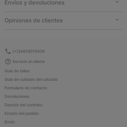
Envíos y devoluciones
Expan
or
collap
Opiniones de clientes
sectio
Expan
or
collap
sectio
(+)34919015936
Servicio al cliente
Guía de tallas
Guía de cuidado del calzado
Formulario de contacto
Devoluciones
Desistir del contrato
Estado del pedido
Envío