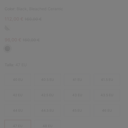
Color:
Black, Bleached Ceramic
Sale price:
Regular price:
112,00 €
160,00 €
Sale price:
Regular price:
96,00 €
160,00 €
Talla:
47 EU
40 EU
40.5 EU
41 EU
41.5 EU
42 EU
42.5 EU
43 EU
43.5 EU
44 EU
44.5 EU
45 EU
46 EU
47 EU
48 EU