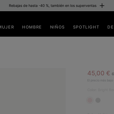
Rebajas de hasta -40 %, también en los superventas
MUJER
HOMBRE
NIÑOS
SPOTLIGHT
DE
R
Sale pric
45,00 €
6
SAL
El precio más bajo 
Color:
Bright Re