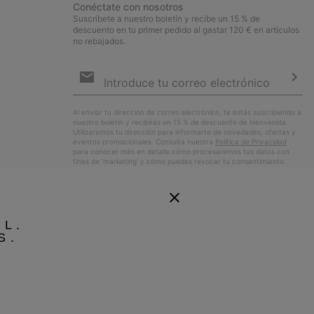
Conéctate con nosotros
Suscríbete a nuestro boletín y recibe un 15 % de
descuento en tu primer pedido al gastar 120 € en artículos
no rebajados.
Suscripción
de
correo
Susc
electrónico
Al enviar tu dirección de correo electrónico, te estás suscribiendo a
nuestro boletín y recibirás un 15 % de descuento de bienvenida.
Utilizaremos tu dirección para informarte de novedades, ofertas y
eventos promocionales. Consulta nuestra
Política de Privacidad
para conocer más en detalle cómo procesaremos tus datos con
fines de ’marketing’ y cómo puedes revocar tu consentimiento.
EL.
S.