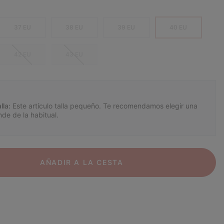
37 EU
38 EU
39 EU
40 EU
42 EU
43 EU
lla:
Este artículo talla pequeño. Te recomendamos elegir una
nde de la habitual.
AÑADIR A LA CESTA