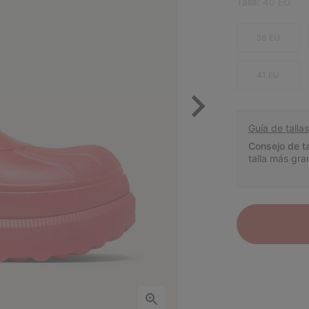
Talla:
40 EU
36 EU
41 EU
Guía de tallas
Consejo de ta
talla más gra