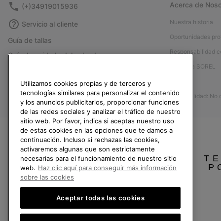
Acerca de Noso
(+)34919015936
Nuestra historia
Servicio al cliente
Oportunidades pro
Guía de tallas
Responsabilidad c
Guía de cuidado del calzado
Afíliese a SOREL
Formulario de contacto
Prensa
Utilizamos cookies propias y de terceros y
Devoluciones
tecnologías similares para personalizar el contenido
Accesibilidad: No
Desistir del contrato
y los anuncios publicitarios, proporcionar funciones
de las redes sociales y analizar el tráfico de nuestro
Estado del pedido
sitio web. Por favor, indica si aceptas nuestro uso
Envío
de estas cookies en las opciones que te damos a
continuación. Incluso si rechazas las cookies,
Pago
activaremos algunas que son estrictamente
TE
necesarias para el funcionamiento de nuestro sitio
Preguntas frecuentes
P
web.
Haz clic aquí para conseguir más información
sobre las cookies
Aceptar todas las cookies
España