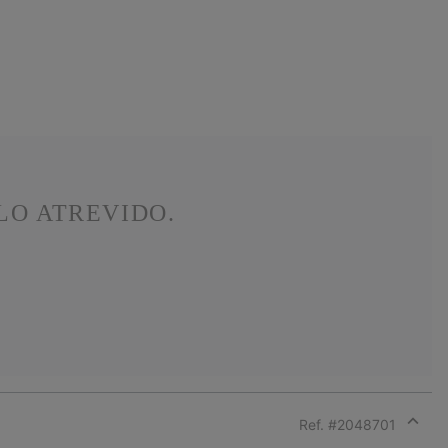
LO ATREVIDO.
Ref. #
2048701
Expan