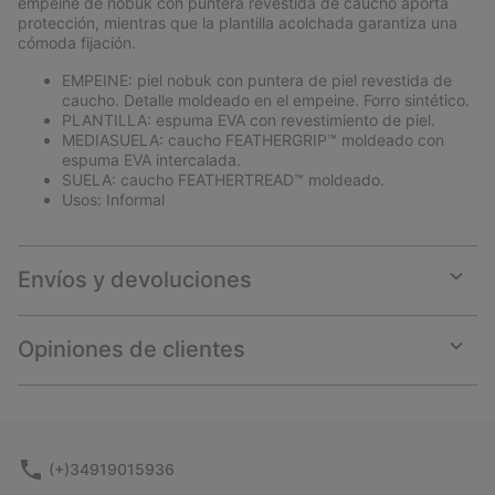
empeine de nobuk con puntera revestida de caucho aporta
protección, mientras que la plantilla acolchada garantiza una
cómoda fijación.
EMPEINE: piel nobuk con puntera de piel revestida de
caucho. Detalle moldeado en el empeine. Forro sintético.
PLANTILLA: espuma EVA con revestimiento de piel.
MEDIASUELA: caucho FEATHERGRIP™ moldeado con
espuma EVA intercalada.
SUELA: caucho FEATHERTREAD™ moldeado.
Usos: Informal
Envíos y devoluciones
Expan
or
collap
Opiniones de clientes
sectio
Expan
or
collap
sectio
(+)34919015936