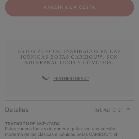
AÑADIR A LA CESTA
ESTOS ZUECOS, INSPIRADOS EN LAS
ICÓNICAS BOTAS CARIBOU™, SON
SUPERPRÁCTICOS Y CÓMODOS.
FEATHERTREAD™
Detalles
Ref. #
2113131
Expan
or
TRADICIÓN REINVENTADA
collap
Estos zuecos fáciles de poner y quitar son una versión
sectio
moderna de las clásicas e icónicas botas CARIBOU™. El