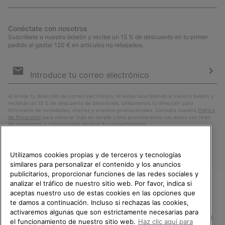
Conéctate con nosotros
Suscríbete a nuestro boletín y recibe un 15 % de descuento en tu primer
pedido al gastar 120 € en artículos no rebajados.
Suscripción
de
correo
Susc
electrónico
Al enviar tu dirección de correo electrónico, te estás suscribiendo a nuestro boletín y
recibirás un 15 % de descuento de bienvenida. Utilizaremos tu dirección para
informarte de novedades, ofertas y eventos promocionales. Consulta nuestra
Política
de Privacidad
para conocer más en detalle cómo procesaremos tus datos con fines
de ’marketing’ y cómo puedes revocar tu consentimiento.
Utilizamos cookies propias y de terceros y tecnologías
similares para personalizar el contenido y los anuncios
publicitarios, proporcionar funciones de las redes sociales y
analizar el tráfico de nuestro sitio web. Por favor, indica si
aceptas nuestro uso de estas cookies en las opciones que
TE DAMOS LA BIENVENIDA A
te damos a continuación. Incluso si rechazas las cookies,
SOREL.
activaremos algunas que son estrictamente necesarias para
POR FAVOR, SELECCIONA TU
España
el funcionamiento de nuestro sitio web.
Haz clic aquí para