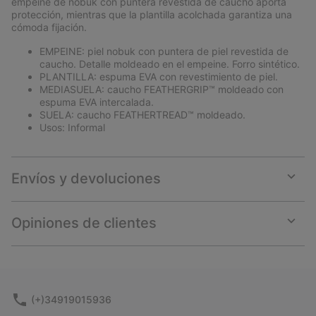
empeine de nobuk con puntera revestida de caucho aporta
protección, mientras que la plantilla acolchada garantiza una
cómoda fijación.
EMPEINE: piel nobuk con puntera de piel revestida de
caucho. Detalle moldeado en el empeine. Forro sintético.
PLANTILLA: espuma EVA con revestimiento de piel.
MEDIASUELA: caucho FEATHERGRIP™ moldeado con
espuma EVA intercalada.
SUELA: caucho FEATHERTREAD™ moldeado.
Usos: Informal
Envíos y devoluciones
Expan
or
collap
Opiniones de clientes
sectio
Expan
or
collap
sectio
(+)34919015936