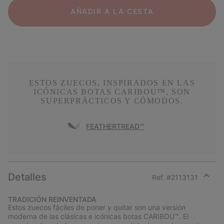
AÑADIR A LA CESTA
ESTOS ZUECOS, INSPIRADOS EN LAS
ICÓNICAS BOTAS CARIBOU™, SON
SUPERPRÁCTICOS Y CÓMODOS.
FEATHERTREAD™
Detalles
Ref. #
2113131
Expan
or
TRADICIÓN REINVENTADA
collap
Estos zuecos fáciles de poner y quitar son una versión
sectio
moderna de las clásicas e icónicas botas CARIBOU™. El