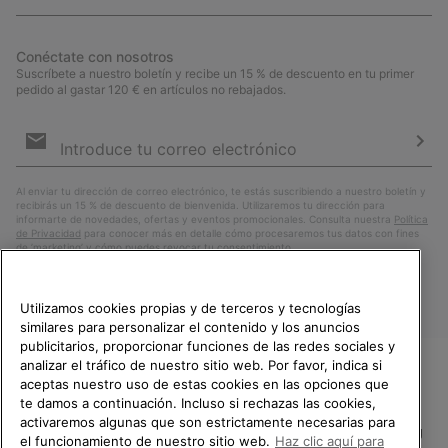
Conéctate con nosotros
Suscríbete a nuestro boletín y recibe un 15 % de descuento en tu primer
pedido al gastar 120 € en artículos no rebajados.
Suscripción
de
correo
Susc
electrónico
Al enviar tu dirección de correo electrónico, te estás suscribiendo a nuestro boletín y
recibirás un 15 % de descuento de bienvenida. Utilizaremos tu dirección para
informarte de novedades, ofertas y eventos promocionales. Consulta nuestra
Política
de Privacidad
para conocer más en detalle cómo procesaremos tus datos con fines
de ’marketing’ y cómo puedes revocar tu consentimiento.
Utilizamos cookies propias y de terceros y tecnologías
similares para personalizar el contenido y los anuncios
publicitarios, proporcionar funciones de las redes sociales y
analizar el tráfico de nuestro sitio web. Por favor, indica si
aceptas nuestro uso de estas cookies en las opciones que
TE DAMOS LA BIENVENIDA A
te damos a continuación. Incluso si rechazas las cookies,
SOREL.
activaremos algunas que son estrictamente necesarias para
POR FAVOR, SELECCIONA TU
España
el funcionamiento de nuestro sitio web.
Haz clic aquí para