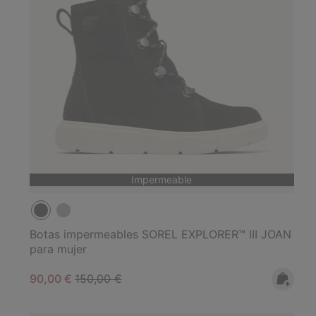
Impermeable
Botas impermeables SOREL EXPLORER™ III JOAN
para mujer
Sale price:
Regular price:
90,00 €
150,00 €