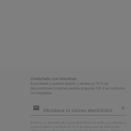
Conéctate con nosotros
Suscríbete a nuestro boletín y recibe un 15 % de
descuento en tu primer pedido al gastar 120 € en artículos
no rebajados.
Suscripción
de
correo
Susc
electrónico
Al enviar tu dirección de correo electrónico, te estás suscribiendo a
nuestro boletín y recibirás un 15 % de descuento de bienvenida.
Utilizaremos tu dirección para informarte de novedades, ofertas y