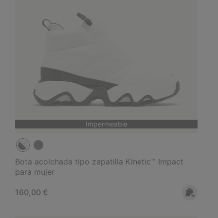
Impermeable
Bota acolchada tipo zapatilla Kinetic™ Impact
para mujer
Regular price:
160,00 €