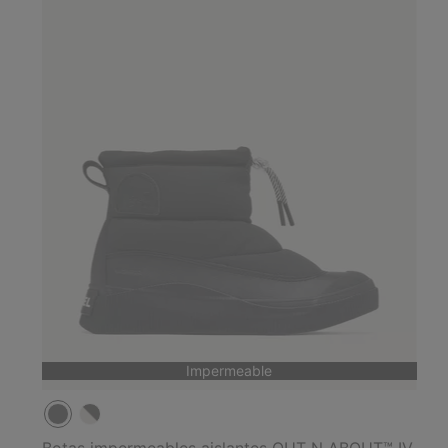
Impermeable
Botas impermeables aislantes OUT N ABOUT™ IV