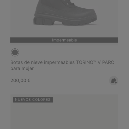
Impermeable
Botas de nieve impermeables TORINO™ V PARC
para mujer
Regular price:
200,00 €
NUEVOS COLORES