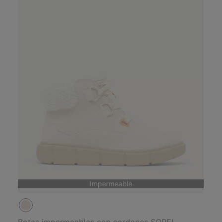
Impermeable
Botas impermeables con cordones SOREL