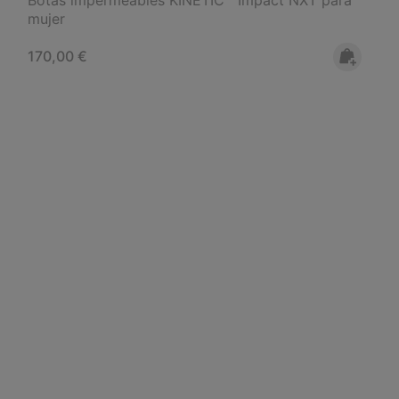
mujer
Regular price:
170,00 €