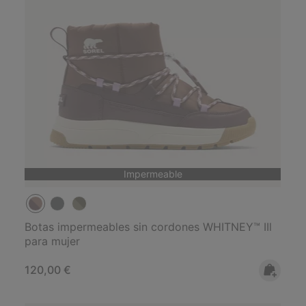
Impermeable
Botas impermeables sin cordones WHITNEY™ IIl
para mujer
Regular price:
120,00 €