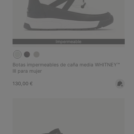
Impermeable
Botas impermeables de caña media WHITNEY™
III para mujer
Regular price:
130,00 €