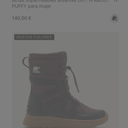
PUFFY para mujer
Regular price:
140,00 €
NUEVOS COLORES