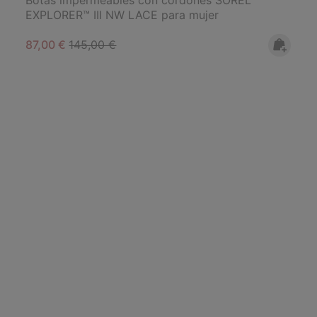
EXPLORER™ III NW LACE para mujer
Sale price:
Regular price:
87,00 €
145,00 €