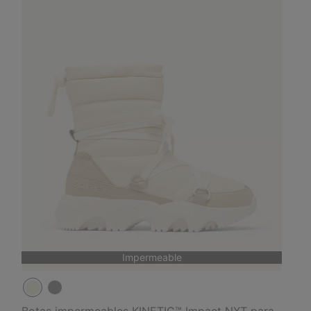
Impermeable
Botas impermeables KINETIC™ Impact NXT para