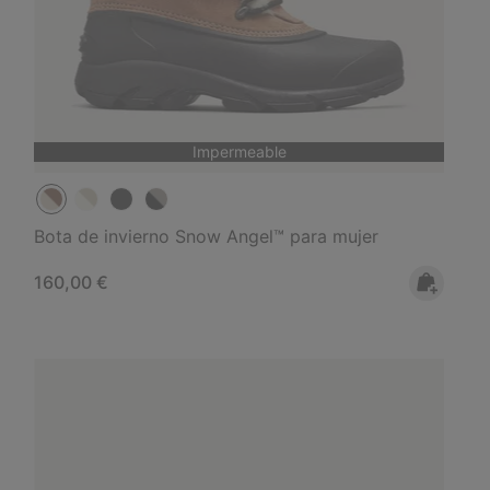
Impermeable
Bota de invierno Snow Angel™ para mujer
Regular price:
160,00 €