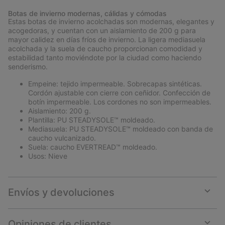
or
Botas de invierno modernas, cálidas y cómodas
collap
Estas botas de invierno acolchadas son modernas, elegantes y
sectio
acogedoras, y cuentan con un aislamiento de 200 g para
mayor calidez en días fríos de invierno. La ligera mediasuela
acolchada y la suela de caucho proporcionan comodidad y
estabilidad tanto moviéndote por la ciudad como haciendo
senderismo.
Empeine: tejido impermeable. Sobrecapas sintéticas.
Cordón ajustable con cierre con ceñidor. Confección de
botín impermeable. Los cordones no son impermeables.
Aislamiento: 200 g.
Plantilla: PU STEADYSOLE™ moldeado.
Mediasuela: PU STEADYSOLE™ moldeado con banda de
caucho vulcanizado.
Suela: caucho EVERTREAD™ moldeado.
Usos: Nieve
Envíos y devoluciones
Expan
or
collap
Opiniones de clientes