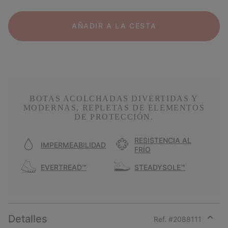
AÑADIR A LA CESTA
BOTAS ACOLCHADAS DIVERTIDAS Y
MODERNAS, REPLETAS DE ELEMENTOS
DE PROTECCIÓN.
RESISTENCIA AL
IMPERMEABILIDAD
FRÍO
EVERTREAD™
STEADYSOLE™
Detalles
Ref. #
2088111
Expan