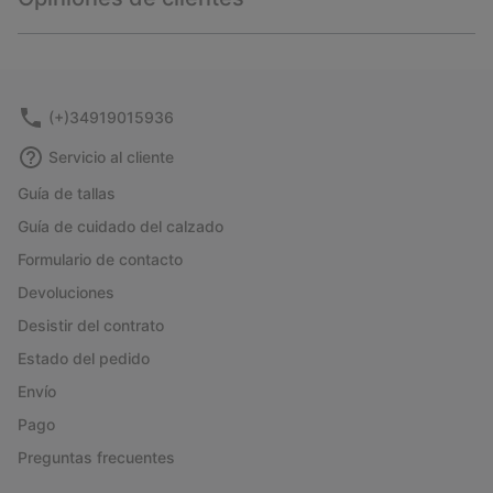
sectio
Expan
or
collap
sectio
(+)34919015936
Servicio al cliente
Guía de tallas
Guía de cuidado del calzado
Formulario de contacto
Devoluciones
Desistir del contrato
Estado del pedido
Envío
Pago
Preguntas frecuentes