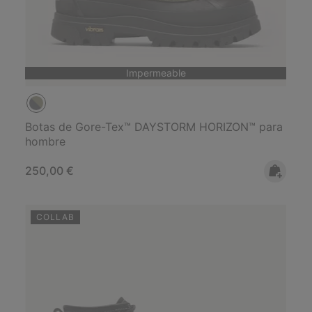
Impermeable
Botas de Gore-Tex™ DAYSTORM HORIZON™ para
hombre
Regular price:
250,00 €
COLLAB