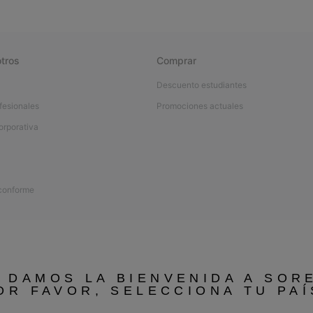
tros
Comprar
Descuento estudiantes
fesionales
Promociones actuales
orporativa
 conforme
 DAMOS LA BIENVENIDA A SOR
OR FAVOR, SELECCIONA TU PAÍ