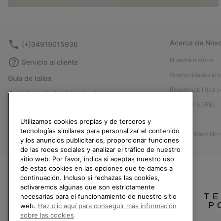
Acerca de Noso
(+)34919015936
Nuestra historia
Servicio al cliente
Oportunidades pro
Guía de tallas
Responsabilidad c
Guía de cuidado del calzado
Afíliese a SOREL
Formulario de contacto
Prensa
Utilizamos cookies propias y de terceros y
Devoluciones
tecnologías similares para personalizar el contenido
Accesibilidad: No
Desistir del contrato
y los anuncios publicitarios, proporcionar funciones
de las redes sociales y analizar el tráfico de nuestro
Estado del pedido
sitio web. Por favor, indica si aceptas nuestro uso
Envío
de estas cookies en las opciones que te damos a
continuación. Incluso si rechazas las cookies,
Pago
activaremos algunas que son estrictamente
TE
Preguntas frecuentes
necesarias para el funcionamiento de nuestro sitio
P
web.
Haz clic aquí para conseguir más información
sobre las cookies