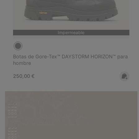
Impermeable
Botas de Gore-Tex™ DAYSTORM HORIZON™ para
hombre
Regular price:
250,00 €