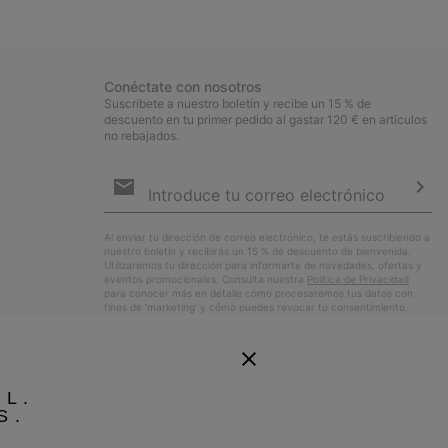
Conéctate con nosotros
Suscríbete a nuestro boletín y recibe un 15 % de
descuento en tu primer pedido al gastar 120 € en artículos
no rebajados.
Suscripción
de
correo
Susc
electrónico
Al enviar tu dirección de correo electrónico, te estás suscribiendo a
nuestro boletín y recibirás un 15 % de descuento de bienvenida.
Utilizaremos tu dirección para informarte de novedades, ofertas y
eventos promocionales. Consulta nuestra
Política de Privacidad
para conocer más en detalle cómo procesaremos tus datos con
fines de ’marketing’ y cómo puedes revocar tu consentimiento.
EL.
S.