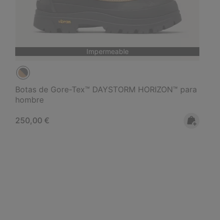
Impermeable
Botas de Gore-Tex™ DAYSTORM HORIZON™ para
hombre
Regular price:
250,00 €