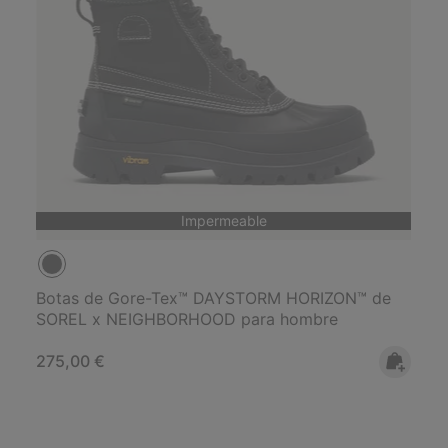
Impermeable
Botas de Gore-Tex™ DAYSTORM HORIZON™ de
SOREL x NEIGHBORHOOD para hombre
Regular price:
275,00 €