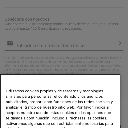
Conéctate con nosotros
Suscríbete a nuestro boletín y recibe un 15 % de descuento en tu primer
pedido al gastar 120 € en artículos no rebajados.
Suscripción
de
correo
Susc
electrónico
Al enviar tu dirección de correo electrónico, te estás suscribiendo a nuestro boletín y
recibirás un 15 % de descuento de bienvenida. Utilizaremos tu dirección para
informarte de novedades, ofertas y eventos promocionales. Consulta nuestra
Política
de Privacidad
para conocer más en detalle cómo procesaremos tus datos con fines
de ’marketing’ y cómo puedes revocar tu consentimiento.
Utilizamos cookies propias y de terceros y tecnologías
similares para personalizar el contenido y los anuncios
publicitarios, proporcionar funciones de las redes sociales y
analizar el tráfico de nuestro sitio web. Por favor, indica si
aceptas nuestro uso de estas cookies en las opciones que
TE DAMOS LA BIENVENIDA A
te damos a continuación. Incluso si rechazas las cookies,
SOREL.
activaremos algunas que son estrictamente necesarias para
POR FAVOR, SELECCIONA TU
España