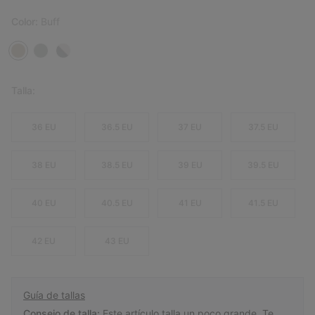
Color:
Buff
Talla:
36 EU
36.5 EU
37 EU
37.5 EU
38 EU
38.5 EU
39 EU
39.5 EU
40 EU
40.5 EU
41 EU
41.5 EU
42 EU
43 EU
Guía de tallas
Consejo de talla:
Este artículo talla un poco grande. Te