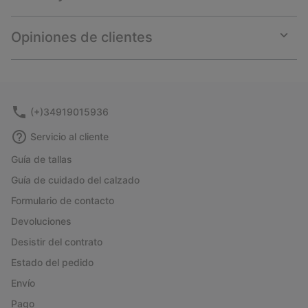
Expan
or
collap
Opiniones de clientes
sectio
Expan
or
collap
sectio
(+)34919015936
Servicio al cliente
Guía de tallas
Guía de cuidado del calzado
Formulario de contacto
Devoluciones
Desistir del contrato
Estado del pedido
Envío
Pago