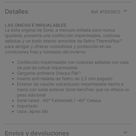
Detalles
Ref. #
1003812
Expan
or
LAS ÚNICAS E INIGUALABLES
collap
La bota original de Sorel, a menudo imitada pero nunca
sectio
igualada, presenta una confección impermeable, costuras
selladas y un botín interior amovible de fieltro ThermoPlus™
para abrigar y ofrecer comodidad y protección en las
condiciones frías y húmedas del invierno.
Confección impermeable con costuras selladas con pala
de piel de nobuk impermeable
Garganta antinieve Sherpa Pile™
Inserto anti-helada de fieltro de 2,5 mm pegado
Exterior de caucho vulcanizado impermeable hecho a
mano con suela exterior Sorel AeroTrac que no ofrece un
peso adicional
Sorel rated: -40° Fahrenheit / -40° Celsius
Importado
Usos: Apres Ski
Envíos y devoluciones