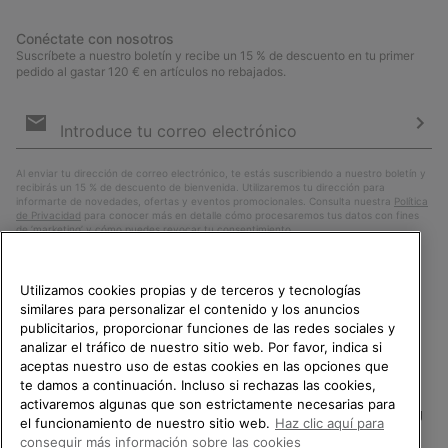
Conéctate con nosotros
Suscríbete a nuestro boletín y recibe un 15 % de descuento en tu primer
pedido al gastar 120 € en artículos no rebajados.
Suscripción
de
correo
Susc
electrónico
Al enviar tu dirección de correo electrónico, te estás suscribiendo a nuestro boletín y
recibirás un 15 % de descuento de bienvenida. Utilizaremos tu dirección para
informarte de novedades, ofertas y eventos promocionales. Consulta nuestra
Política
de Privacidad
para conocer más en detalle cómo procesaremos tus datos con fines
de ’marketing’ y cómo puedes revocar tu consentimiento.
Utilizamos cookies propias y de terceros y tecnologías
similares para personalizar el contenido y los anuncios
publicitarios, proporcionar funciones de las redes sociales y
analizar el tráfico de nuestro sitio web. Por favor, indica si
aceptas nuestro uso de estas cookies en las opciones que
TE DAMOS LA BIENVENIDA A
te damos a continuación. Incluso si rechazas las cookies,
SOREL.
activaremos algunas que son estrictamente necesarias para
POR FAVOR, SELECCIONA TU
España
el funcionamiento de nuestro sitio web.
Haz clic aquí para
PAÍS.
conseguir más información sobre las cookies