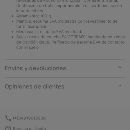
revestidas de PU. Forro micropolar. Cremallera lateral.
Confección de botín impermeable. Los cordones no son
impermeables.
Aislamiento: 100 g.
Plantilla: espuma EVA moldeada con revestimiento de
forro micropolar
Mediasuela: espuma EVA moldeada.
Suela: tacos de caucho DUOTREAD™ moldeado en zonas
de tracción clave. Perímetro de espuma EVA de contacto
con el suelo
Envíos y devoluciones
Expan
or
collap
Opiniones de clientes
sectio
Expan
or
collap
sectio
(+)34919015936
Servicio al cliente