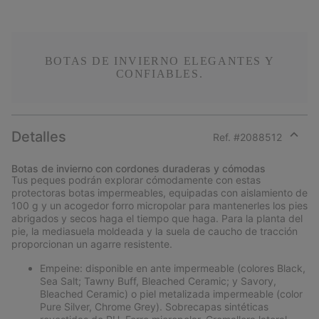
BOTAS DE INVIERNO ELEGANTES Y
CONFIABLES.
Detalles
Ref. #
2088512
Expan
or
Botas de invierno con cordones duraderas y cómodas
collap
Tus peques podrán explorar cómodamente con estas
sectio
protectoras botas impermeables, equipadas con aislamiento de
100 g y un acogedor forro micropolar para mantenerles los pies
abrigados y secos haga el tiempo que haga. Para la planta del
pie, la mediasuela moldeada y la suela de caucho de tracción
proporcionan un agarre resistente.
Empeine: disponible en ante impermeable (colores Black,
Sea Salt; Tawny Buff, Bleached Ceramic; y Savory,
Bleached Ceramic) o piel metalizada impermeable (color
Pure Silver, Chrome Grey). Sobrecapas sintéticas