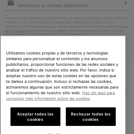
de
correo
Susc
electrónico
Al enviar tu dirección de correo electrónico, te estás suscribiendo a nuestro boletín y
recibirás un 15 % de descuento de bienvenida. Utilizaremos tu dirección para
informarte de novedades, ofertas y eventos promocionales. Consulta nuestra
Política
de Privacidad
para conocer más en detalle cómo procesaremos tus datos con fines
de ’marketing’ y cómo puedes revocar tu consentimiento.
Utilizamos cookies propias y de terceros y tecnologías
similares para personalizar el contenido y los anuncios
publicitarios, proporcionar funciones de las redes sociales y
analizar el tráfico de nuestro sitio web. Por favor, indica si
aceptas nuestro uso de estas cookies en las opciones que
TE DAMOS LA BIENVENIDA A
te damos a continuación. Incluso si rechazas las cookies,
SOREL.
activaremos algunas que son estrictamente necesarias para
POR FAVOR, SELECCIONA TU
España
el funcionamiento de nuestro sitio web.
Haz clic aquí para
PAÍS.
conseguir más información sobre las cookies
©
2026
SOREL.Reservados todos los derechos.
Compras en línea disponibles
Política de Privacidad
Condiciones De Uso
Terminos de Venta
Aceptar todas las
Rechazar todas las
cookies
cookies
Garantía
Cookies
Impressum
Public CBCR
United States
Compra
en