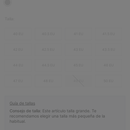
Talla:
40 EU
40.5 EU
41 EU
41.5 EU
42 EU
42.5 EU
43 EU
43.5 EU
44 EU
44.5 EU
45 EU
46 EU
47 EU
48 EU
49 EU
50 EU
Guía de tallas
Consejo de talla:
Este artículo talla grande. Te
recomendamos elegir una talla más pequeña de la
habitual.