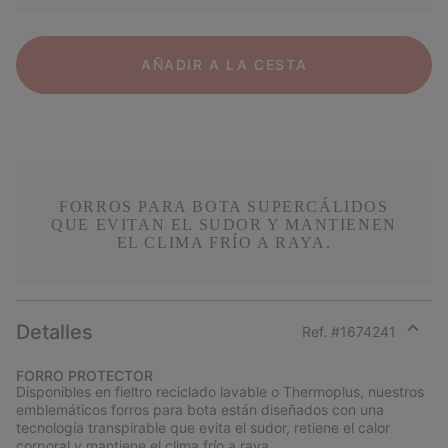
AÑADIR A LA CESTA
FORROS PARA BOTA SUPERCÁLIDOS
QUE EVITAN EL SUDOR Y MANTIENEN
EL CLIMA FRÍO A RAYA.
Detalles
Ref. #
1674241
Expan
or
FORRO PROTECTOR
collap
Disponibles en fieltro reciclado lavable o Thermoplus, nuestros
sectio
emblemáticos forros para bota están diseñados con una
tecnología transpirable que evita el sudor, retiene el calor
corporal y mantiene el clima frío a raya.