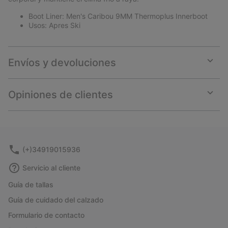
Boot Liner: Men's Caribou 9MM Thermoplus Innerboot
Usos: Apres Ski
Envíos y devoluciones
Expan
or
collap
Opiniones de clientes
sectio
Expan
or
collap
sectio
(+)34919015936
Servicio al cliente
Guía de tallas
Guía de cuidado del calzado
Formulario de contacto