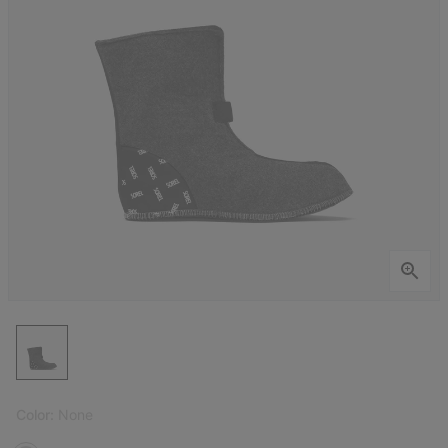
Color:
None