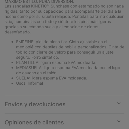
MÁXIMO ESTILO. PURA DIVERSIÓN.
collap
Las sandalias KINETIC™ Sunchase con estampado no son nada
sectio
rígidas, tanto por su capacidad para acompañarte del día a la
noche como por su silueta relajada. Póntelas para ir a cualquier
sitio, combínalas con todo y siéntete los pies más ligeros
gracias a su cómoda suela y al empeine de cintas
desenfadado.
EMPEINE: piel de plena flor. Cinta ajustable en el
mediopié con detalles de hebilla personalizados. Cinta de
tobillo con cierre de velcro para conseguir un ajuste
seguro. Forro sintético.
PLANTILLA: ligera espuma EVA moldeada.
MEDIASUELA: ligera espuma EVA moldeada con el logo
de caucho en el talón.
SUELA: ligera espuma EVA moldeada.
Usos: Informal
Envíos y devoluciones
Expan
or
collap
Opiniones de clientes
sectio
Expan