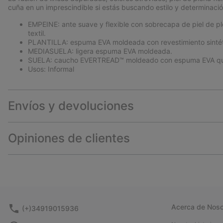
cuña en un imprescindible si estás buscando estilo y determinació
EMPEINE: ante suave y flexible con sobrecapa de piel de plena
textil.
PLANTILLA: espuma EVA moldeada con revestimiento sintét
MEDIASUELA: ligera espuma EVA moldeada.
SUELA: caucho EVERTREAD™ moldeado con espuma EVA que e
Usos: Informal
Envíos y devoluciones
Opiniones de clientes
Acerca de Noso
(+)34919015936