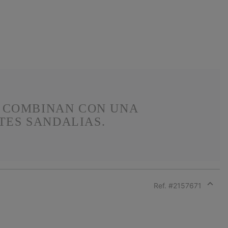
E COMBINAN CON UNA
TES SANDALIAS.
Ref. #
2157671
Expan
or
collap
sectio