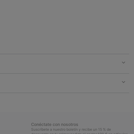
Expan
or
collap
sectio
Expan
or
collap
sectio
Conéctate con nosotros
Suscríbete a nuestro boletín y recibe un 15 % de