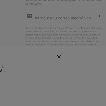
descuento en tu primer pedido al gastar 120 € en artículos
no rebajados.
Suscripción
de
correo
Susc
electrónico
Al enviar tu dirección de correo electrónico, te estás suscribiendo a
nuestro boletín y recibirás un 15 % de descuento de bienvenida.
Utilizaremos tu dirección para informarte de novedades, ofertas y
eventos promocionales. Consulta nuestra
Política de Privacidad
para conocer más en detalle cómo procesaremos tus datos con
fines de ’marketing’ y cómo puedes revocar tu consentimiento.
EL.
S.