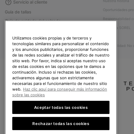
Nuestra historia
Servicio al cliente
Oportunidades pro
Guía de tallas
Responsabilidad c
Guía de cuidado del calzado
Afíliese a SOREL
Formulario de contacto
Prensa
Utilizamos cookies propias y de terceros y
Devoluciones
tecnologías similares para personalizar el contenido
Accesibilidad: No
Desistir del contrato
y los anuncios publicitarios, proporcionar funciones
de las redes sociales y analizar el tráfico de nuestro
Estado del pedido
sitio web. Por favor, indica si aceptas nuestro uso
Envío
de estas cookies en las opciones que te damos a
continuación. Incluso si rechazas las cookies,
Pago
activaremos algunas que son estrictamente
TE
necesarias para el funcionamiento de nuestro sitio
Preguntas frecuentes
P
web.
Haz clic aquí para conseguir más información
sobre las cookies
Aceptar todas las cookies
España
Rechazar todas las cookies
©
2026
SOREL.Reservados todos los derechos.
Política de Privacidad
Condiciones De Uso
Terminos de Venta
Garantí