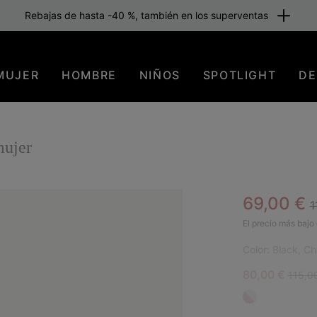
Rebajas de hasta -40 %, también en los superventas
MUJER
HOMBRE
NIÑOS
SPOTLIGHT
DE
ujer
R
Sale pric
69,00 €
1
TOP
El precio más bajo 
Color:
Black, Ch
Sale price:
Regula
80,00 €
115,0