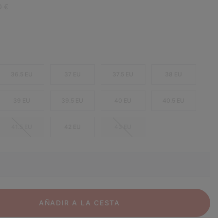
r price:
0 €
36.5 EU
37 EU
37.5 EU
38 EU
39 EU
39.5 EU
40 EU
40.5 EU
41.5 EU
42 EU
43 EU
AÑADIR A LA CESTA