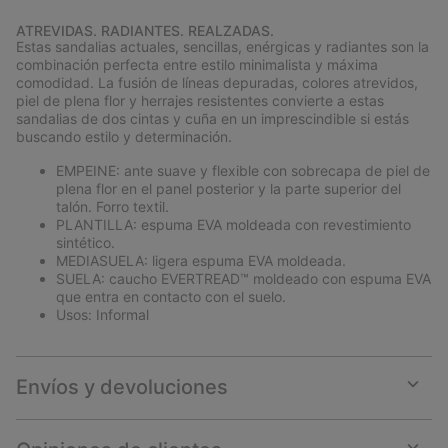
Expan
or
ATREVIDAS. RADIANTES. REALZADAS.
collap
Estas sandalias actuales, sencillas, enérgicas y radiantes son la
sectio
combinación perfecta entre estilo minimalista y máxima
comodidad. La fusión de líneas depuradas, colores atrevidos,
piel de plena flor y herrajes resistentes convierte a estas
sandalias de dos cintas y cuña en un imprescindible si estás
buscando estilo y determinación.
EMPEINE: ante suave y flexible con sobrecapa de piel de
plena flor en el panel posterior y la parte superior del
talón. Forro textil.
PLANTILLA: espuma EVA moldeada con revestimiento
sintético.
MEDIASUELA: ligera espuma EVA moldeada.
SUELA: caucho EVERTREAD™ moldeado con espuma EVA
que entra en contacto con el suelo.
Usos: Informal
Envíos y devoluciones
Expan
or
collap