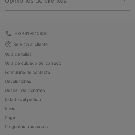
Opiniones de clientes
sectio
Expan
or
collap
sectio
(+)34919015936
Servicio al cliente
Guía de tallas
Guía de cuidado del calzado
Formulario de contacto
Devoluciones
Desistir del contrato
Estado del pedido
Envío
Pago
Preguntas frecuentes