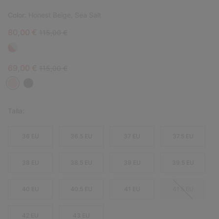
Color:
Honest Beige, Sea Salt
Sale price:
Regular price:
80,00 €
115,00 €
Sale price:
Regular price:
69,00 €
115,00 €
Talla:
36 EU
36.5 EU
37 EU
37.5 EU
38 EU
38.5 EU
39 EU
39.5 EU
40 EU
40.5 EU
41 EU
41.5 EU
42 EU
43 EU