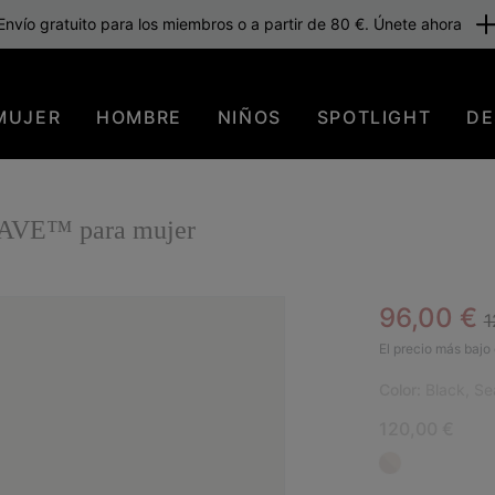
Envío gratuito para los miembros o a partir de 80 €. Únete ahora
MUJER
HOMBRE
NIÑOS
SPOTLIGHT
DE
A AVE™ para mujer
R
Sale pric
96,00 €
1
El precio más bajo 
Color:
Black, Se
120,00 €