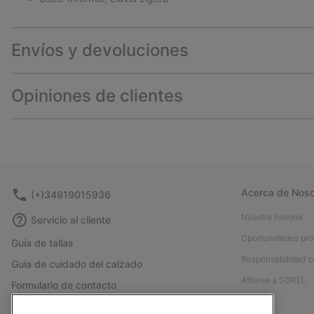
Envíos y devoluciones
Opiniones de clientes
Acerca de Noso
(+)34919015936
Nuestra historia
Servicio al cliente
Oportunidades pro
Guía de tallas
Responsabilidad c
Guía de cuidado del calzado
Afíliese a SOREL
Formulario de contacto
Prensa
Devoluciones