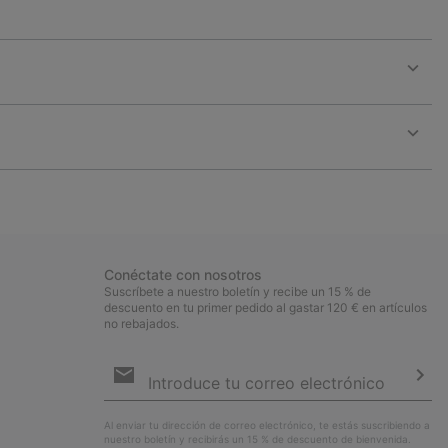
Expan
or
collap
sectio
Expan
or
collap
sectio
Conéctate con nosotros
Suscríbete a nuestro boletín y recibe un 15 % de
descuento en tu primer pedido al gastar 120 € en artículos
no rebajados.
Suscripción
de
correo
Susc
electrónico
Al enviar tu dirección de correo electrónico, te estás suscribiendo a
nuestro boletín y recibirás un 15 % de descuento de bienvenida.