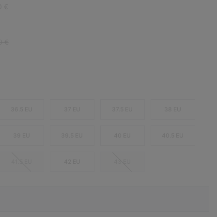
r price:
0 €
r price:
0 €
36.5 EU
37 EU
37.5 EU
38 EU
39 EU
39.5 EU
40 EU
40.5 EU
41.5 EU
42 EU
43 EU