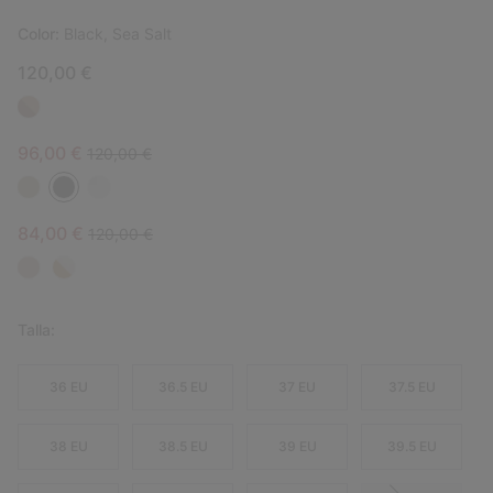
Color:
Black, Sea Salt
120,00 €
Sale price:
Regular price:
96,00 €
120,00 €
Sale price:
Regular price:
84,00 €
120,00 €
Talla:
36 EU
36.5 EU
37 EU
37.5 EU
38 EU
38.5 EU
39 EU
39.5 EU