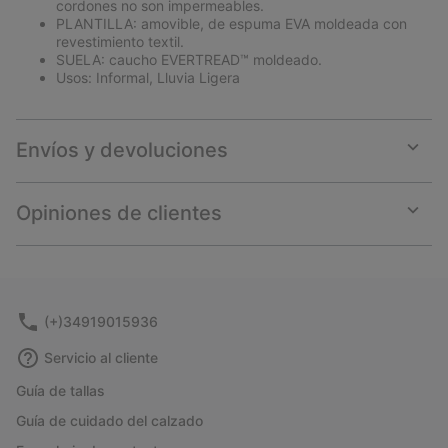
cordones no son impermeables.
PLANTILLA: amovible, de espuma EVA moldeada con
revestimiento textil.
SUELA: caucho EVERTREAD™ moldeado.
Usos: Informal, Lluvia Ligera
Envíos y devoluciones
Expan
or
collap
Opiniones de clientes
sectio
Expan
or
collap
sectio
(+)34919015936
Servicio al cliente
Guía de tallas
Guía de cuidado del calzado