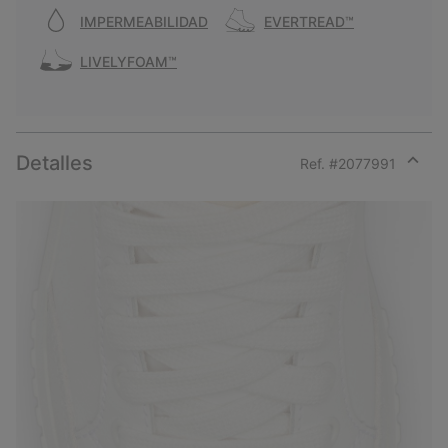
IMPERMEABILIDAD
EVERTREAD™
LIVELYFOAM™
Detalles
Ref. #
2077991
Expan
or
collap
sectio