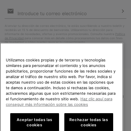
Suscripción
de
correo
Susc
electrónico
Al enviar tu dirección de correo electrónico, te estás suscribiendo a nuestro boletín y
recibirás un 15 % de descuento de bienvenida. Utilizaremos tu dirección para
informarte de novedades, ofertas y eventos promocionales. Consulta nuestra
Política
de Privacidad
para conocer más en detalle cómo procesaremos tus datos con fines
de ’marketing’ y cómo puedes revocar tu consentimiento.
Utilizamos cookies propias y de terceros y tecnologías
similares para personalizar el contenido y los anuncios
publicitarios, proporcionar funciones de las redes sociales y
analizar el tráfico de nuestro sitio web. Por favor, indica si
aceptas nuestro uso de estas cookies en las opciones que
TE DAMOS LA BIENVENIDA A
te damos a continuación. Incluso si rechazas las cookies,
SOREL.
activaremos algunas que son estrictamente necesarias para
POR FAVOR, SELECCIONA TU
España
el funcionamiento de nuestro sitio web.
Haz clic aquí para
PAÍS.
conseguir más información sobre las cookies
©
2026
SOREL.Reservados todos los derechos.
Compras en línea disponibles
Política de Privacidad
Condiciones De Uso
Terminos de Venta
Aceptar todas las
Rechazar todas las
cookies
cookies
Garantía
Cookies
Impressum
Public CBCR
United States
Compra