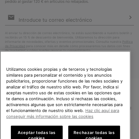
pedido al gastar 120 € en artículos no rebajados.
Suscripción
de
correo
Susc
electrónico
Al enviar tu dirección de correo electrónico, te estás suscribiendo a nuestro boletín y
recibirás un 15 % de descuento de bienvenida. Utilizaremos tu dirección para
informarte de novedades, ofertas y eventos promocionales. Consulta nuestra
Política
de Privacidad
para conocer más en detalle cómo procesaremos tus datos con fines
de ’marketing’ y cómo puedes revocar tu consentimiento.
Utilizamos cookies propias y de terceros y tecnologías
similares para personalizar el contenido y los anuncios
publicitarios, proporcionar funciones de las redes sociales y
analizar el tráfico de nuestro sitio web. Por favor, indica si
aceptas nuestro uso de estas cookies en las opciones que
TE DAMOS LA BIENVENIDA A
te damos a continuación. Incluso si rechazas las cookies,
SOREL.
activaremos algunas que son estrictamente necesarias para
POR FAVOR, SELECCIONA TU
España
el funcionamiento de nuestro sitio web.
Haz clic aquí para
PAÍS.
conseguir más información sobre las cookies
©
2026
SOREL.Reservados todos los derechos.
Compras en línea disponibles
Política de Privacidad
Condiciones De Uso
Terminos de Venta
Aceptar todas las
Rechazar todas las
cookies
cookies