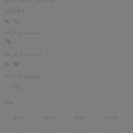
Color:
Ceramic, Tawny Buff
120,00 €
Sale price:
Regular price:
96,00 €
120,00 €
Sale price:
Regular price:
84,00 €
120,00 €
Sale price:
Regular price:
72,00 €
120,00 €
Talla:
36 EU
36.5 EU
37 EU
37.5 EU