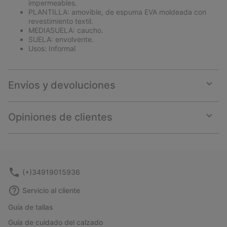
impermeables.
PLANTILLA: amovible, de espuma EVA moldeada con
revestimiento textil.
MEDIASUELA: caucho.
SUELA: envolvente.
Usos: Informal
Envíos y devoluciones
Expan
or
collap
Opiniones de clientes
sectio
Expan
or
collap
sectio
(+)34919015936
Servicio al cliente
Guía de tallas
Guía de cuidado del calzado