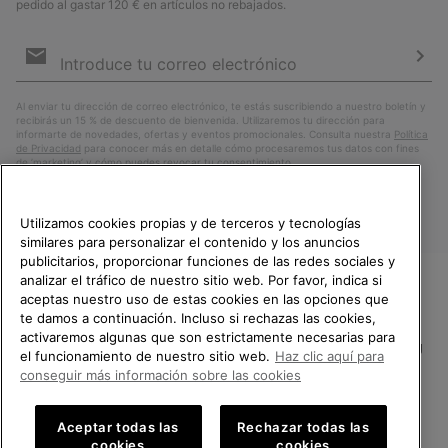
pedido al gastar 120 € en artículos no rebajados.
Suscripción
de
correo
Susc
electrónico
Al enviar tu dirección de correo electrónico, te estás suscribiendo a nuestro boletín y
recibirás un 15 % de descuento de bienvenida. Utilizaremos tu dirección para
informarte de novedades, ofertas y eventos promocionales. Consulta nuestra
Política
de Privacidad
para conocer más en detalle cómo procesaremos tus datos con fines
de ’marketing’ y cómo puedes revocar tu consentimiento.
Utilizamos cookies propias y de terceros y tecnologías
similares para personalizar el contenido y los anuncios
publicitarios, proporcionar funciones de las redes sociales y
analizar el tráfico de nuestro sitio web. Por favor, indica si
aceptas nuestro uso de estas cookies en las opciones que
TE DAMOS LA BIENVENIDA A
te damos a continuación. Incluso si rechazas las cookies,
SOREL.
activaremos algunas que son estrictamente necesarias para
POR FAVOR, SELECCIONA TU
España
el funcionamiento de nuestro sitio web.
Haz clic aquí para
PAÍS.
conseguir más información sobre las cookies
©
2026
SOREL.Reservados todos los derechos.
Compras en línea disponibles
Política de Privacidad
Condiciones De Uso
Terminos de Venta
Aceptar todas las
Rechazar todas las
cookies
cookies