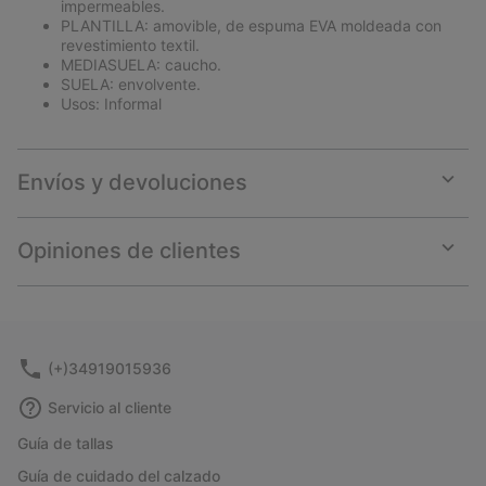
impermeables.
PLANTILLA: amovible, de espuma EVA moldeada con
revestimiento textil.
MEDIASUELA: caucho.
SUELA: envolvente.
Usos: Informal
Envíos y devoluciones
Expan
or
collap
Opiniones de clientes
sectio
Expan
or
collap
sectio
(+)34919015936
Servicio al cliente
Guía de tallas
Guía de cuidado del calzado