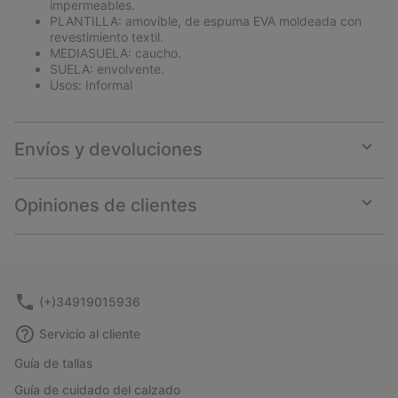
impermeables.
PLANTILLA: amovible, de espuma EVA moldeada con
revestimiento textil.
MEDIASUELA: caucho.
SUELA: envolvente.
Usos: Informal
Envíos y devoluciones
Expan
or
collap
Opiniones de clientes
sectio
Expan
or
collap
sectio
(+)34919015936
Servicio al cliente
Guía de tallas
Guía de cuidado del calzado