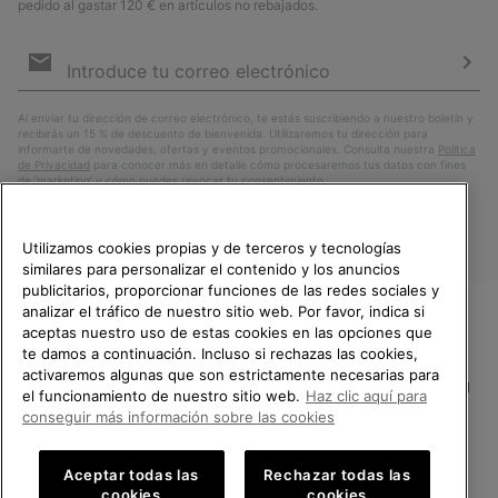
pedido al gastar 120 € en artículos no rebajados.
Suscripción
de
correo
Susc
electrónico
Al enviar tu dirección de correo electrónico, te estás suscribiendo a nuestro boletín y
recibirás un 15 % de descuento de bienvenida. Utilizaremos tu dirección para
informarte de novedades, ofertas y eventos promocionales. Consulta nuestra
Política
de Privacidad
para conocer más en detalle cómo procesaremos tus datos con fines
de ’marketing’ y cómo puedes revocar tu consentimiento.
Utilizamos cookies propias y de terceros y tecnologías
similares para personalizar el contenido y los anuncios
publicitarios, proporcionar funciones de las redes sociales y
analizar el tráfico de nuestro sitio web. Por favor, indica si
aceptas nuestro uso de estas cookies en las opciones que
TE DAMOS LA BIENVENIDA A
te damos a continuación. Incluso si rechazas las cookies,
SOREL.
activaremos algunas que son estrictamente necesarias para
POR FAVOR, SELECCIONA TU
España
el funcionamiento de nuestro sitio web.
Haz clic aquí para
PAÍS.
conseguir más información sobre las cookies
©
2026
SOREL.Reservados todos los derechos.
Compras en línea disponibles
Política de Privacidad
Condiciones De Uso
Terminos de Venta
Aceptar todas las
Rechazar todas las
cookies
cookies