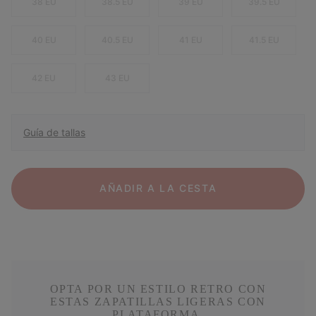
38 EU
38.5 EU
39 EU
39.5 EU
40 EU
40.5 EU
41 EU
41.5 EU
42 EU
43 EU
Guía de tallas
AÑADIR A LA CESTA
OPTA POR UN ESTILO RETRO CON
ESTAS ZAPATILLAS LIGERAS CON
PLATAFORMA.