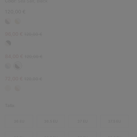
Color:
Sea Salt, Black
120,00 €
Sale price:
Regular price:
96,00 €
120,00 €
Sale price:
Regular price:
84,00 €
120,00 €
Sale price:
Regular price:
72,00 €
120,00 €
Talla:
36 EU
36.5 EU
37 EU
37.5 EU