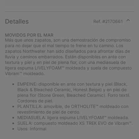
Detalles
Ref. #
2170661
Expan
or
MOVIDOS POR EL MAR
collap
Más que unos zapatos, son una demostración de compromiso
sectio
para no dejar que el mal tiempo te frene en tu camino. Los
zapatos Northwater han sido diseñados para afrontar días de
lluvia y caminos embarrados. Están disponibles en ante con
textura y piel y en piel de plena flor, con una mediasuela de
ligera espuma LIVELYFOAM™ moldeada y suela de compuesto
Vibram™ moldeado.
EMPEINE: disponible en ante con textura y piel (Black,
Black & Bleached Ceramic, Honest Beige) y en piel de
plena flor (Stone Green, Bleached Ceramic). Forro textil.
Cordones de piel.
PLANTILLA: amovible, de ORTHOLITE™ moldeado con
revestimiento de piel de cerdo.
MEDIASUELA: ligera espuma LIVELYFOAM™ moldeada.
SUELA: compuesto moldeado XS TREK EVO de Vibram™.
Usos: Informal