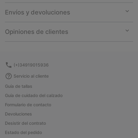
Envíos y devoluciones
Expan
or
collap
Opiniones de clientes
sectio
Expan
or
collap
sectio
(+)34919015936
Servicio al cliente
Guía de tallas
Guía de cuidado del calzado
Formulario de contacto
Devoluciones
Desistir del contrato
Estado del pedido