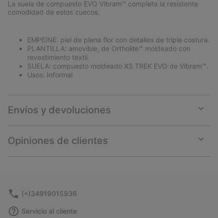
La suela de compuesto EVO Vibram™ completa la resistente
comodidad de estos zuecos.
EMPEINE: piel de plena flor con detalles de triple costura.
PLANTILLA: amovible, de Ortholite™ moldeado con
revestimiento textil.
SUELA: compuesto moldeado XS TREK EVO de Vibram™.
Usos: Informal
Envíos y devoluciones
Expan
or
collap
Opiniones de clientes
sectio
Expan
or
collap
sectio
(+)34919015936
Servicio al cliente