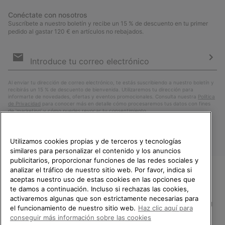
Conéctate con nosotros
Suscríbete a nuestro boletín y recibe un 15 % de descuento en tu primer
pedido al gastar 120 € en artículos no rebajados.
Suscripción
de
correo
Susc
electrónico
Al enviar tu dirección de correo electrónico, te estás suscribiendo a nuestro boletín y
recibirás un 15 % de descuento de bienvenida. Utilizaremos tu dirección para
informarte de novedades, ofertas y eventos promocionales. Consulta nuestra
Política
de Privacidad
para conocer más en detalle cómo procesaremos tus datos con fines
de ’marketing’ y cómo puedes revocar tu consentimiento.
Utilizamos cookies propias y de terceros y tecnologías
similares para personalizar el contenido y los anuncios
publicitarios, proporcionar funciones de las redes sociales y
analizar el tráfico de nuestro sitio web. Por favor, indica si
aceptas nuestro uso de estas cookies en las opciones que
TE DAMOS LA BIENVENIDA A
te damos a continuación. Incluso si rechazas las cookies,
SOREL.
activaremos algunas que son estrictamente necesarias para
POR FAVOR, SELECCIONA TU
España
el funcionamiento de nuestro sitio web.
Haz clic aquí para
PAÍS.
conseguir más información sobre las cookies
©
2026
SOREL.Reservados todos los derechos.