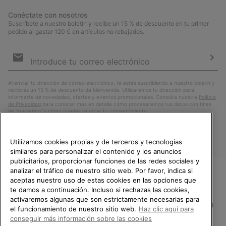
Conéctate con nosotros
Suscríbete a nuestro boletín y recibe un 15 % de descuento en tu primer
pedido al gastar 120 € en artículos no rebajados.
Suscripción
de
correo
Susc
electrónico
Al enviar tu dirección de correo electrónico, te estás suscribiendo a nuestro boletín y
recibirás un 15 % de descuento de bienvenida. Utilizaremos tu dirección para
informarte de novedades, ofertas y eventos promocionales. Consulta nuestra
Política
de Privacidad
para conocer más en detalle cómo procesaremos tus datos con fines
de ’marketing’ y cómo puedes revocar tu consentimiento.
Utilizamos cookies propias y de terceros y tecnologías
similares para personalizar el contenido y los anuncios
publicitarios, proporcionar funciones de las redes sociales y
analizar el tráfico de nuestro sitio web. Por favor, indica si
aceptas nuestro uso de estas cookies en las opciones que
TE DAMOS LA BIENVENIDA A
te damos a continuación. Incluso si rechazas las cookies,
SOREL.
activaremos algunas que son estrictamente necesarias para
POR FAVOR, SELECCIONA TU
España
el funcionamiento de nuestro sitio web.
Haz clic aquí para
PAÍS.
conseguir más información sobre las cookies
©
2026
SOREL.Reservados todos los derechos.