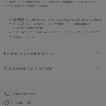
La suela de compuesto EVO Vibram™ completa la resistente
comodidad de estos zuecos.
EMPEINE: piel de plena flor con detalles de triple costura.
PLANTILLA: amovible, de Ortholite™ moldeado con
revestimiento textil.
SUELA: compuesto moldeado XS TREK EVO de Vibram™.
Usos: Informal
Envíos y devoluciones
Expan
or
collap
Opiniones de clientes
sectio
Expan
or
collap
sectio
(+)34919015936
Servicio al cliente