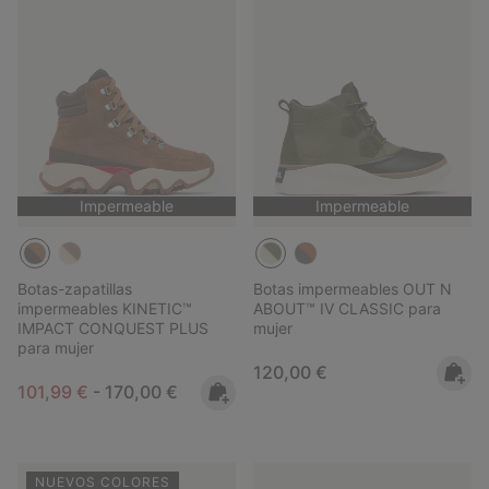
Impermeable
Impermeable
Botas-zapatillas
Botas impermeables OUT N
impermeables KINETIC™
ABOUT™ IV CLASSIC para
IMPACT CONQUEST PLUS
mujer
para mujer
Regular price:
120,00 €
Minimum sale price:
Maximum price:
101,99 €
-
170,00 €
NUEVOS COLORES