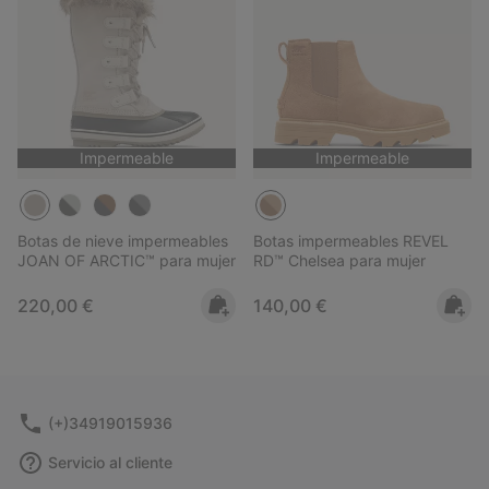
Impermeable
Impermeable
Botas de nieve impermeables
Botas impermeables REVEL
JOAN OF ARCTIC™ para mujer
RD™ Chelsea para mujer
Regular price:
Regular price:
220,00 €
140,00 €
(+)34919015936
Servicio al cliente