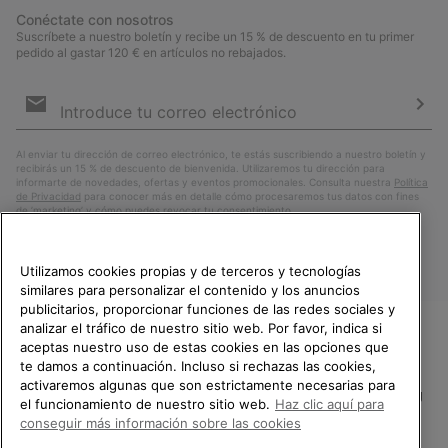
Conéctate con nosotros
Suscríbete a nuestro boletín y recibe un 15 % de descuento en tu primer
pedido al gastar 120 € en artículos no rebajados.
Suscripción
de
correo
Susc
electrónico
Al enviar tu dirección de correo electrónico, te estás suscribiendo a nuestro boletín y
recibirás un 15 % de descuento de bienvenida. Utilizaremos tu dirección para
informarte de novedades, ofertas y eventos promocionales. Consulta nuestra
Política
de Privacidad
para conocer más en detalle cómo procesaremos tus datos con fines
de ’marketing’ y cómo puedes revocar tu consentimiento.
Utilizamos cookies propias y de terceros y tecnologías
similares para personalizar el contenido y los anuncios
publicitarios, proporcionar funciones de las redes sociales y
analizar el tráfico de nuestro sitio web. Por favor, indica si
aceptas nuestro uso de estas cookies en las opciones que
TE DAMOS LA BIENVENIDA A
te damos a continuación. Incluso si rechazas las cookies,
SOREL.
activaremos algunas que son estrictamente necesarias para
POR FAVOR, SELECCIONA TU
España
el funcionamiento de nuestro sitio web.
Haz clic aquí para
PAÍS.
conseguir más información sobre las cookies
©
2026
SOREL.Reservados todos los derechos.