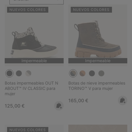
NUEVOS COLORES
NUEVOS COLORES
Impermeable
Impermeable
Botas impermeables OUT N
Botas de nieve impermeables
ABOUT™ IV CLASSIC para
TORINO™ V para mujer
mujer
Regular price:
165,00 €
Regular price:
125,00 €
NUEVOS COLORES