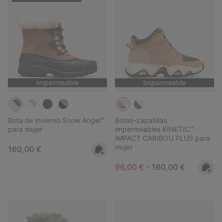
Impermeable
Impermeable
Bota de invierno Snow Angel™
Botas-zapatillas
para mujer
impermeables KINETIC™
IMPACT CARIBOU PLUS para
mujer
Regular price:
160,00 €
Minimum sale price:
Maximum price:
96,00 €
-
160,00 €