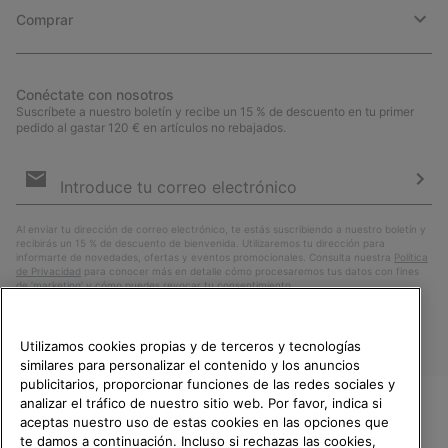
Comprar
Conéctate con nosotros
Suscríbete a nuestro boletín y recibe un 15 % de descuento en tu primer
pedido al gastar 120 € en artículos no rebajados.
Suscripción
de
correo
Susc
electrónico
Al enviar tu dirección de correo electrónico, te estás suscribiendo a nuestro boletín y
recibirás un 15 % de descuento de bienvenida. Utilizaremos tu dirección para
informarte de novedades, ofertas y eventos promocionales. Consulta nuestra
Política
de Privacidad
para conocer más en detalle cómo procesaremos tus datos con fines
de ’marketing’ y cómo puedes revocar tu consentimiento.
Utilizamos cookies propias y de terceros y tecnologías
similares para personalizar el contenido y los anuncios
publicitarios, proporcionar funciones de las redes sociales y
analizar el tráfico de nuestro sitio web. Por favor, indica si
aceptas nuestro uso de estas cookies en las opciones que
TE DAMOS LA BIENVENIDA A
te damos a continuación. Incluso si rechazas las cookies,