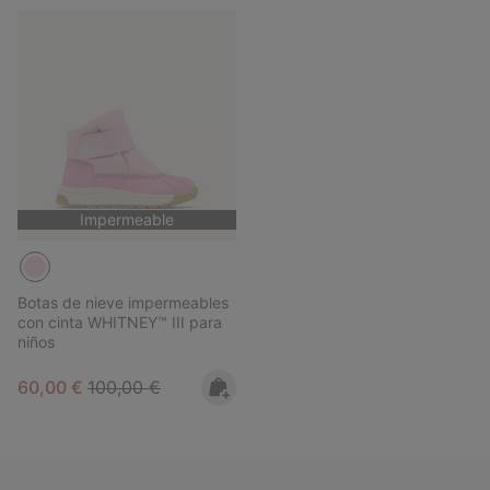
Impermeable
Botas de nieve impermeables
con cinta WHITNEY™ III para
niños
Sale price:
Regular price:
60,00 €
100,00 €