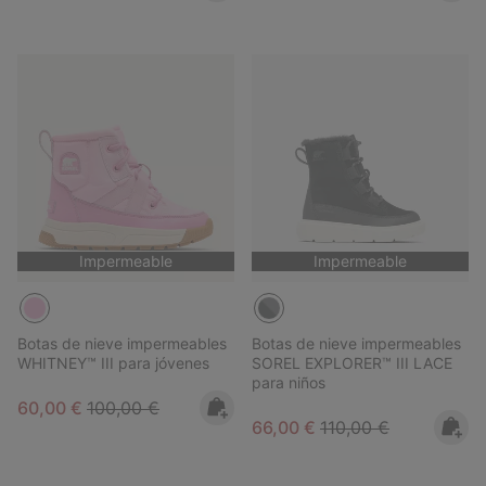
Impermeable
Impermeable
Botas de nieve impermeables
Botas de nieve impermeables
WHITNEY™ III para jóvenes
SOREL EXPLORER™ III LACE
para niños
Sale price:
Regular price:
60,00 €
100,00 €
Sale price:
Regular price:
66,00 €
110,00 €