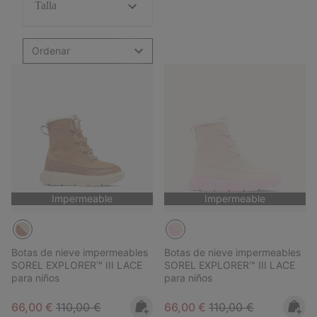
Talla
Ordenar
Impermeable
Impermeable
Botas de nieve impermeables
Botas de nieve impermeables
SOREL EXPLORER™ III LACE
SOREL EXPLORER™ III LACE
para niños
para niños
Sale price:
Regular price:
Sale price:
Regular price:
66,00 €
110,00 €
66,00 €
110,00 €