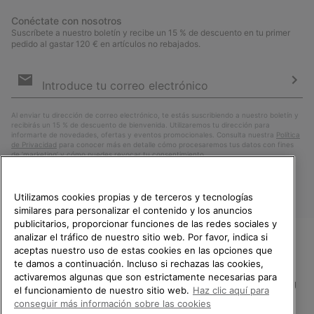
Conéctate con nosotros
Suscríbete a nuestro boletín y recibe un 15 % de descuento en tu primer
pedido al gastar 120 € en artículos no rebajados.
Suscripción
de
correo
Susc
electrónico
Al enviar tu dirección de correo electrónico, te estás suscribiendo a nuestro boletín y
recibirás un 15 % de descuento de bienvenida. Utilizaremos tu dirección para
informarte de novedades, ofertas y eventos promocionales. Consulta nuestra
Política
de Privacidad
para conocer más en detalle cómo procesaremos tus datos con fines
de ’marketing’ y cómo puedes revocar tu consentimiento.
Utilizamos cookies propias y de terceros y tecnologías
similares para personalizar el contenido y los anuncios
publicitarios, proporcionar funciones de las redes sociales y
analizar el tráfico de nuestro sitio web. Por favor, indica si
aceptas nuestro uso de estas cookies en las opciones que
TE DAMOS LA BIENVENIDA A
te damos a continuación. Incluso si rechazas las cookies,
SOREL.
activaremos algunas que son estrictamente necesarias para
POR FAVOR, SELECCIONA TU
España
el funcionamiento de nuestro sitio web.
Haz clic aquí para
PAÍS.
conseguir más información sobre las cookies
©
2026
SOREL.Reservados todos los derechos.