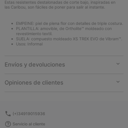
Estas resistentes destalonadas de corte bajo, inspiradas en
las Caribou, son fáciles de poner para salir al instante.
EMPEINE: piel de plena flor con detalles de triple costura.
PLANTILLA: amovible, de Ortholite™ moldeado con
revestimiento textil.
SUELA: compuesto moldeado XS TREK EVO de Vibram™.
Usos: Informal
Envíos y devoluciones
Expan
or
collap
Opiniones de clientes
sectio
Expan
or
collap
sectio
(+)34919015936
Servicio al cliente