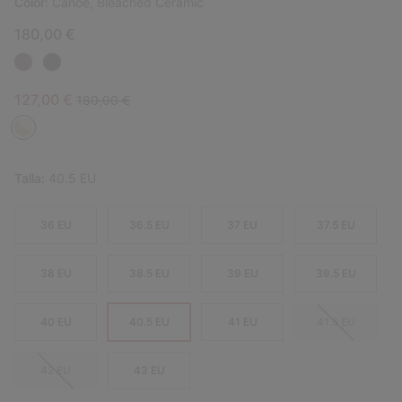
Color:
Canoe, Bleached Ceramic
180,00 €
Sale price:
Regular price:
127,00 €
180,00 €
Talla:
40.5 EU
36 EU
36.5 EU
37 EU
37.5 EU
38 EU
38.5 EU
39 EU
39.5 EU
40 EU
40.5 EU
41 EU
41.5 EU
42 EU
43 EU