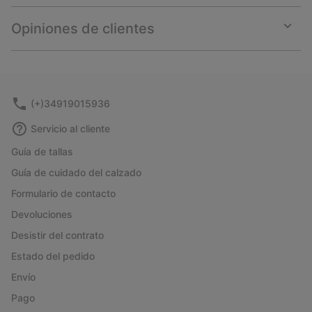
or
collap
Opiniones de clientes
sectio
Expan
or
collap
sectio
(+)34919015936
Servicio al cliente
Guía de tallas
Guía de cuidado del calzado
Formulario de contacto
Devoluciones
Desistir del contrato
Estado del pedido
Envío
Pago