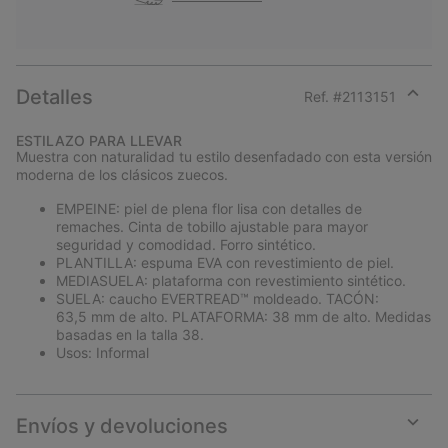
Detalles
Ref. #
2113151
Expan
or
ESTILAZO PARA LLEVAR
collap
Muestra con naturalidad tu estilo desenfadado con esta versión
sectio
moderna de los clásicos zuecos.
EMPEINE: piel de plena flor lisa con detalles de
remaches. Cinta de tobillo ajustable para mayor
seguridad y comodidad. Forro sintético.
PLANTILLA: espuma EVA con revestimiento de piel.
MEDIASUELA: plataforma con revestimiento sintético.
SUELA: caucho EVERTREAD™ moldeado. TACÓN:
63,5 mm de alto. PLATAFORMA: 38 mm de alto. Medidas
basadas en la talla 38.
Usos: Informal
Envíos y devoluciones
Expan