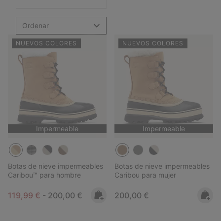
Ordenar
NUEVOS COLORES
NUEVOS COLORES
Impermeable
Impermeable
Botas de nieve impermeables
Botas de nieve impermeables
Caribou™ para hombre
Caribou para mujer
Minimum sale price:
Maximum price:
Regular price:
119,99 €
-
200,00 €
200,00 €