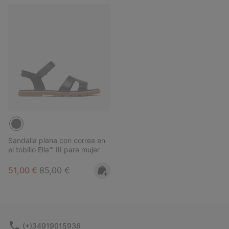
Sandalia plana con correa en
el tobillo Ella™ III para mujer
Sale price:
Regular price:
51,00 €
85,00 €
(+)34919015936