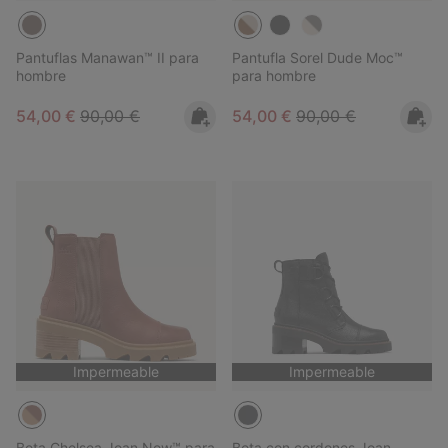
Pantuflas Manawan™ II para
Pantufla Sorel Dude Moc™
hombre
para hombre
Sale price:
Regular price:
Sale price:
Regular price:
54,00 €
90,00 €
54,00 €
90,00 €
Impermeable
Impermeable
Bota Chelsea Joan Now™ para
Bota con cordones Joan