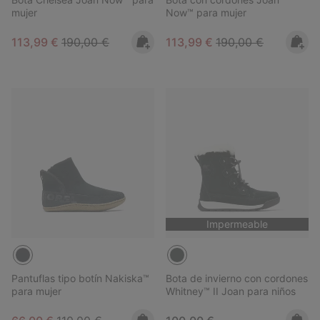
mujer
Now™ para mujer
Sale price:
Regular price:
Sale price:
Regular price:
113,99 €
190,00 €
113,99 €
190,00 €
Impermeable
Pantuflas tipo botín Nakiska™
Bota de invierno con cordones
para mujer
Whitney™ II Joan para niños
Sale price:
Regular price:
Regular price: