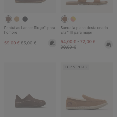
Pantuflas Lanner Ridge™ para
Sandalia plana destalonada
hombre
Ella™ III para mujer
Minimum sale price:
Maximum sale pric
Regular pri
54,00 €
-
72,00 €
Sale price:
Regular price:
59,00 €
85,00 €
90,00 €
TOP VENTAS