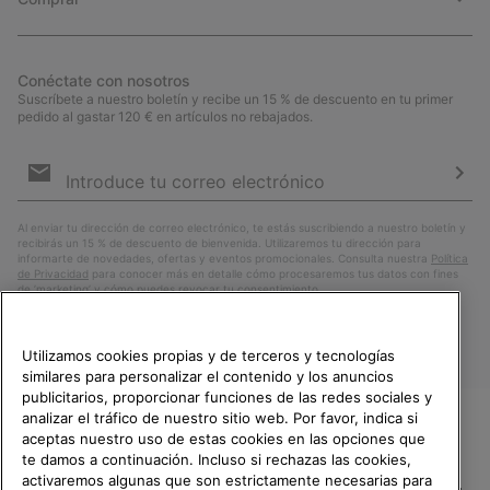
Conéctate con nosotros
Suscríbete a nuestro boletín y recibe un 15 % de descuento en tu primer
pedido al gastar 120 € en artículos no rebajados.
Suscripción
de
correo
Susc
electrónico
Al enviar tu dirección de correo electrónico, te estás suscribiendo a nuestro boletín y
recibirás un 15 % de descuento de bienvenida. Utilizaremos tu dirección para
informarte de novedades, ofertas y eventos promocionales. Consulta nuestra
Política
de Privacidad
para conocer más en detalle cómo procesaremos tus datos con fines
de ’marketing’ y cómo puedes revocar tu consentimiento.
Utilizamos cookies propias y de terceros y tecnologías
similares para personalizar el contenido y los anuncios
publicitarios, proporcionar funciones de las redes sociales y
analizar el tráfico de nuestro sitio web. Por favor, indica si
aceptas nuestro uso de estas cookies en las opciones que
TE DAMOS LA BIENVENIDA A
te damos a continuación. Incluso si rechazas las cookies,
SOREL.
activaremos algunas que son estrictamente necesarias para