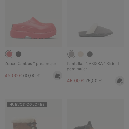
Zueco Caribou™ para mujer
Pantuflas NAKISKA™ Slide II
para mujer
Sale price:
Regular price:
45,00 €
60,00 €
Sale price:
Regular price:
45,00 €
75,00 €
NUEVOS COLORES