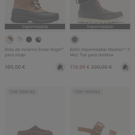
Impermeable
Impermeable
Bota de invierno Snow Angel™
Botín impermeable Madson™ II
para mujer
Moc Toe para hombre
Regular price:
Sale price:
Regular price:
160,00 €
119,99 €
200,00 €
TOP VENTAS
TOP VENTAS