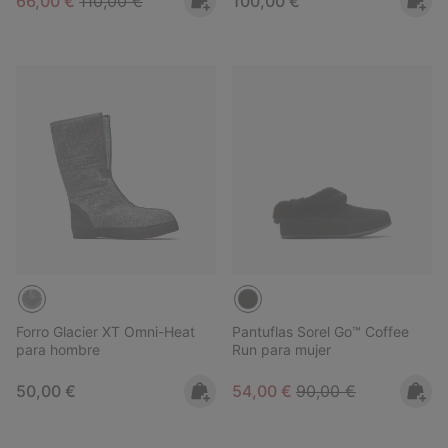
66,00 €
110,00 €
100,00 €
Forro Glacier XT Omni-Heat
Pantuflas Sorel Go™ Coffee
para hombre
Run para mujer
Regular price:
Sale price:
Regular price:
50,00 €
54,00 €
90,00 €