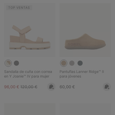
TOP VENTAS
Sandalia de cuña con correa
Pantuflas Lanner Ridge™ II
en Y Joanie™ IV para mujer
para jóvenes
Sale price:
Regular price:
Regular price:
96,00 €
120,00 €
60,00 €