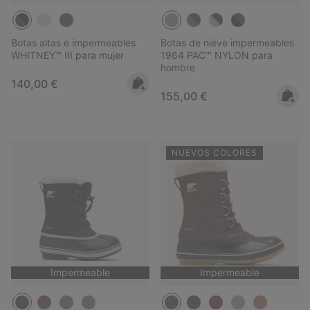
Botas altas e impermeables
Botas de nieve impermeables
WHITNEY™ III para mujer
1964 PAC™ NYLON para
hombre
Regular price:
140,00 €
Regular price:
155,00 €
NUEVOS COLORES
Impermeable
Impermeable