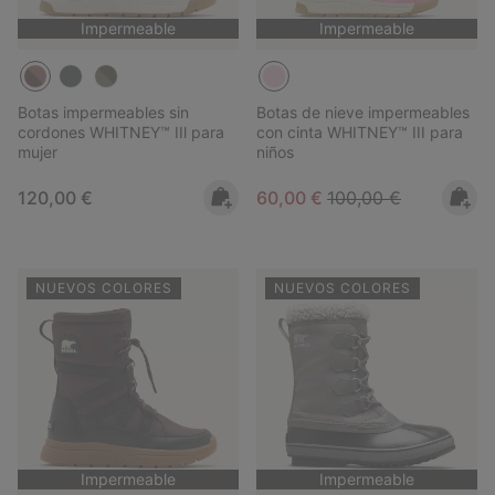
Impermeable
Impermeable
Botas impermeables sin
Botas de nieve impermeables
cordones WHITNEY™ IIl para
con cinta WHITNEY™ III para
mujer
niños
Regular price:
Sale price:
Regular price:
120,00 €
60,00 €
100,00 €
NUEVOS COLORES
NUEVOS COLORES
Impermeable
Impermeable