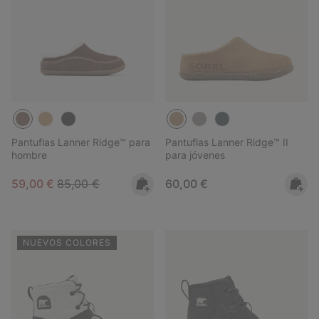
Pantuflas Lanner Ridge™ para
Pantuflas Lanner Ridge™ II
hombre
para jóvenes
Sale price:
Regular price:
Regular price:
59,00 €
85,00 €
60,00 €
NUEVOS COLORES