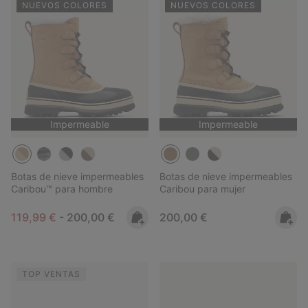
NUEVOS COLORES
NUEVOS COLORES
Impermeable
Impermeable
Botas de nieve impermeables
Botas de nieve impermeables
Caribou™ para hombre
Caribou para mujer
Minimum sale price:
Maximum price:
Regular price:
119,99 €
-
200,00 €
200,00 €
TOP VENTAS