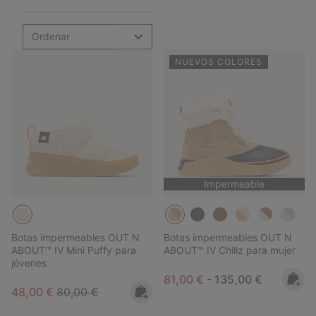
Ordenar
NUEVOS COLORES
Impermeable
Botas impermeables OUT N
Botas impermeables OUT N
ABOUT™ IV Mini Puffy para
ABOUT™ IV Chillz para mujer
jóvenes
Minimum sale price:
Maximum price:
81,00 €
-
135,00 €
Sale price:
Regular price:
48,00 €
80,00 €