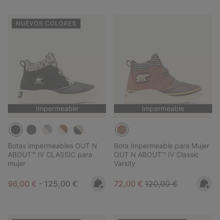
NUEVOS COLORES
Impermeable
Impermeable
Botas impermeables OUT N
Bota Impermeable para Mujer
ABOUT™ IV CLASSIC para
OUT N ABOUT™ IV Classic
mujer
Varsity
Minimum sale price:
Maximum price:
Sale price:
Regular price:
96,00 €
-
125,00 €
72,00 €
120,00 €