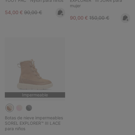
YOOT PAC™ Nylon para niños
EXPLORER™ III JOAN para
mujer
Sale price:
Regular price:
54,00 €
90,00 €
Sale price:
Regular price:
90,00 €
150,00 €
Impermeable
Botas de nieve impermeables
SOREL EXPLORER™ III LACE
para niños