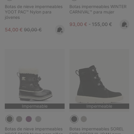
Botas de nieve impermeables
Botas impermeables WINTER
YOOT PAC™ Nylon para
CARNIVAL™ para mujer
jóvenes
Minimum sale price:
Maximum price:
93,00 €
-
155,00 €
Sale price:
Regular price:
54,00 €
90,00 €
Impermeable
Impermeable
Botas de nieve impermeables
Botas impermeables SOREL