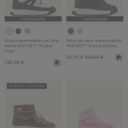
Impermeable
Impermeable
Botas impermeables de caña
Botas de nieve impermeables
media WHITNEY™ III para
WHITNEY™ III para jóvenes
mujer
Sale price:
Regular price:
60,00 €
100,00 €
Regular price:
130,00 €
NUEVOS COLORES